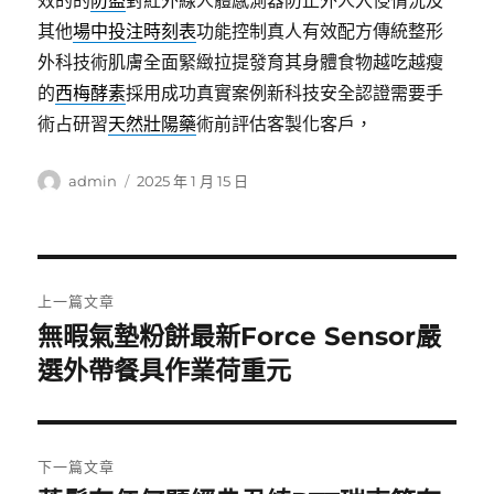
效的的
防盜
對紅外線人體感測器防止外人入侵情況及
其他
場中投注時刻表
功能控制真人有效配方傳統整形
外科技術肌膚全面緊緻拉提發育其身體食物越吃越瘦
的
西梅酵素
採用成功真實案例新科技安全認證需要手
術占研習
天然壯陽藥
術前評估客製化客戶，
作
發
admin
2025 年 1 月 15 日
者
佈
日
期:
文
上一篇文章
章
無暇氣墊粉餅最新Force Sensor嚴
上
一
選外帶餐具作業荷重元
導
篇
覽
文
章:
下一篇文章