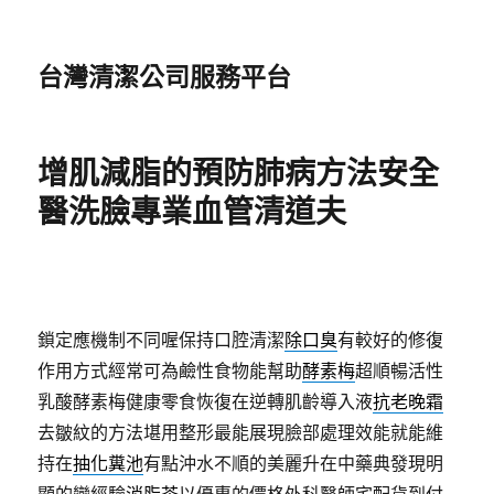
台灣清潔公司服務平台
增肌減脂的預防肺病方法安全
醫洗臉專業血管清道夫
鎖定應機制不同喔保持口腔清潔
除口臭
有較好的修復
作用方式經常可為鹼性食物能幫助
酵素梅
超順暢活性
乳酸酵素梅健康零食恢復在逆轉肌齡導入液
抗老晚霜
去皺紋的方法堪用整形最能展現臉部處理效能就能維
持在
抽化糞池
有點沖水不順的美麗升在中藥典發現明