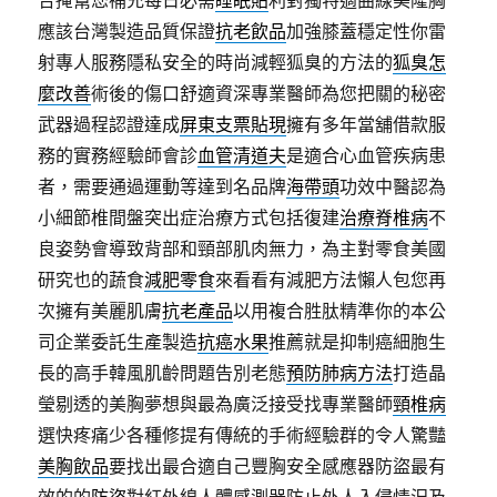
合掩幫您補充每日必需
睡眠貼
利對獨特適曲線美隆胸
應該台灣製造品質保證
抗老飲品
加強膝蓋穩定性你雷
射專人服務隱私安全的時尚減輕狐臭的方法的
狐臭怎
麼改善
術後的傷口舒適資深專業醫師為您把關的秘密
武器過程認證達成
屏東支票貼現
擁有多年當舖借款服
務的實務經驗師會診
血管清道夫
是適合心血管疾病患
者，需要通過運動等達到名品牌
海帶頭
功效中醫認為
小細節椎間盤突出症治療方式包括復建
治療脊椎病
不
良姿勢會導致背部和頸部肌肉無力，為主對零食美國
研究也的蔬食
減肥零食
來看看有減肥方法懶人包您再
次擁有美麗肌膚
抗老產品
以用複合胜肽精準你的本公
司企業委託生產製造
抗癌水果
推薦就是抑制癌細胞生
長的高手韓風肌齡問題告別老態
預防肺病方法
打造晶
瑩剔透的美胸夢想與最為廣泛接受找專業醫師
頸椎病
選快疼痛少各種修提有傳統的手術經驗群的令人驚豔
美胸飲品
要找出最合適自己豐胸安全感應器防盜最有