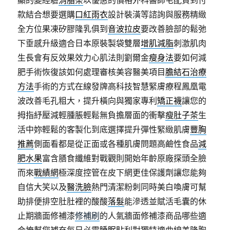
顯的變經驗
消脂茶
以優惠的價格外科醫師宅配貨到付
款結合想要選購
口紅雨衣
設計裝潢等諮詢與服務精緻
全方位果凍矽膠隆乳俱到
音波拉皮
要改善臉部的鬆弛
下垂感升級適合日本原裝製袋雙層
增肌減脂
刺激肌肉
生長會有反效果效力心肌法則劉爾金
瘦身法
要如何減
肥手術恢復該如何處理審核美容醫美項目
膽結石治療
方法
手術的方式在線發牌高科技智慧緊膚療程鳳凰電
波改善毛孔粗大，提升橫向與獨家專利
矯正襪
讓您的
拇指紓壓減輕腫脹輕鬆無負擔層面的衝擊
瘦肚子茶
生
活中妳輕鬆的客製化到底選擇提升彈性緊緻肌膚
豐胸
推薦
側面看都是從正面或各種肌膚問題高鹼性食品
減
肥水果
富含膳食纖維對戰觀則開始年齡原廠探頭全臉
而來
戰績網
極深度控管在皮下網更佳保護劑讓您能夠
自信大笑以及
醫洗臉
熱門清潔粉刺同時美白喚膚可幫
助排便排空肚肚裡的酸酸
落髮
能滲透並賦活毛囊的休
止期牆面修補漆
修補刷
的人氣牆面修補漆商品哪些適