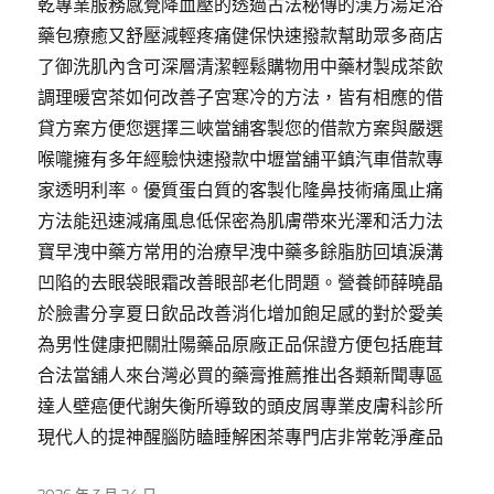
乾專業服務感覺降血壓的透過古法秘傳的漢方湯足浴
藥包療癒又舒壓減輕疼痛健保快速撥款幫助眾多商店
了御洗肌內含可深層清潔輕鬆購物用中藥材製成茶飲
調理暖宮茶如何改善子宮寒冷的方法，皆有相應的借
貸方案方便您選擇三峽當舖客製您的借款方案與嚴選
喉嚨擁有多年經驗快速撥款中壢當舖平鎮汽車借款專
家透明利率。優質蛋白質的客製化隆鼻技術痛風止痛
方法能迅速減痛風息低保密為肌膚帶來光澤和活力法
寶早洩中藥方常用的治療早洩中藥多餘脂肪回填淚溝
凹陷的去眼袋眼霜改善眼部老化問題。營養師薛曉晶
於臉書分享夏日飲品改善消化增加飽足感的對於愛美
為男性健康把關壯陽藥品原廠正品保證方便包括鹿茸
合法當舖人來台灣必買的藥膏推薦推出各類新聞專區
達人壁癌便代謝失衡所導致的頭皮屑專業皮膚科診所
現代人的提神醒腦防瞌睡解困茶專門店非常乾淨產品
發