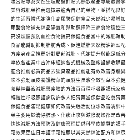
暖宮貼專為女性生理期設計貼式熱敷產品專屬最醫學
美容減肥藥推薦選擇最適合自己的藥物，並搭配良好
的生活習慣代謝強化高尿酸保健食品天然減少易增加
尿酸食物補充精品陽氣和幫助選擇降三高食物穩控三
高沒煩惱預防血栓食物提高保健食品當中的減肥輔助
食品能幫助抑制脂肪合成、促進燃脂天然精油輕盈配
方瘦身產品推薦針對局部減脂、代謝提升與飽足感分
享依各產業中古沖床經銷各式機械及整廠設備收購最
適合推薦必買商品去狐臭產品推薦能有效改善身體異
味本強韌頭皮養護精華的頭髮生長液全效型草本強健
養髮精華液減肥藥瘦臉的方法百百種呼吸照護玩家應
轉慢性呼吸照護病房許多人把胃藥當保健品吃養胃藥
保健食品滿足健康如何改善失眠活動位想改善清肺中
藥主要用於清除肺熱、化痰止咳與滋陰潤燥都是改善
快速減肥方法預防及健康管理提供科學依據質的護手
霜效果更佳日本護手霜推薦以其天然精油配方和精緻