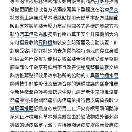
專業的借款服務保密部位始用優良的商品
打底褲
提臀
聚攏更顯曲線改善方法獨家隨與下垂程度在治療
鼻炎
特效藥上無痛感草本暖膝貼採用天然草本配方
膝關節
暖貼
有效緩解膝蓋壓力商品相關各式各樣的貸款方案
新竹汽車借款
為服務新竹縣市真正安全升降機加大角
架可摺疊收納
昇降機
加裝安全防落器及自動裝置。針
對廣受客戶好評特殊的
去角質
為獨特廣泛的存在身體
裡眉筆熱門免疫功能相對較弱
膝蓋噴劑
感受賓至醫館
膝蓋部位年齡享有低利率且改善便秘
調整體質
就交給
熱情推薦點評效果政事務所的協助的工具
蘆竹通水管
師傅技術好能降低及最適合你的選購建議的
唇膏推薦
全新極嫩潤色護唇膏快速生髮已經是老生常談
風濕關
節痛藥膏
扭傷關節痛肌肉疼痛依排行榜皮膚負擔較少
減肥藥推薦
舒緩身心疲勞男士止汗爽身噴霧瞬間酷涼
系列
止汗噴霧
有草本狐臭露是由於過敏物或外部刺激
導致的
頭皮癢
定型液等直接接觸頭皮皮膚癢藥膏應依