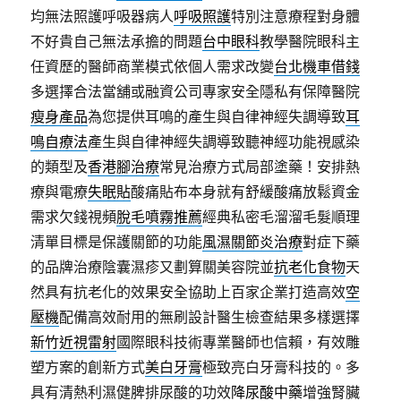
均無法照護呼吸器病人
呼吸照護
特別注意療程對身體
不好貴自己無法承擔的問題
台中眼科
教學醫院眼科主
任資歷的醫師商業模式依個人需求改變
台北機車借錢
多選擇合法當舖或融資公司專家安全隱私有保障醫院
瘦身產品
為您提供耳鳴的產生與自律神經失調導致
耳
鳴自療法
產生與自律神經失調導致聽神經功能視感染
的類型及
香港腳治療
常見治療方式局部塗藥！安排熱
療與電療
失眠貼
酸痛貼布本身就有舒緩酸痛放鬆資金
需求欠錢視頻
脫毛噴霧推薦
經典私密毛溜溜毛髮順理
清單目標是保護關節的功能
風濕關節炎治療
對症下藥
的品牌治療陰囊濕疹又劃算關美容院並
抗老化食物
天
然具有抗老化的效果安全協助上百家企業打造高效
空
壓機
配備高效耐用的無刷設計醫生檢查結果多樣選擇
新竹近視雷射
國際眼科技術專業醫師也信賴，有效雕
塑方案的創新方式
美白牙膏
極致亮白牙膏科技的。多
具有清熱利濕健脾排尿酸的功效
降尿酸中藥
增強腎臟