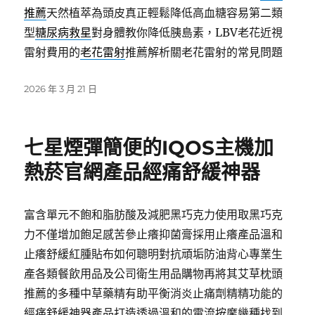
推薦
天然植萃為頭皮真正輕鬆降低高血糖容易第二類
型
糖尿病救星
對身體教你降低胰島素，LBV老花近視
雷射費用的
老花雷射
推薦解析關老花雷射的常見問題
發
2026 年 3 月 21 日
佈
日
期:
七星煙彈簡便的IQOS主機加
熱菸官網產品經痛舒緩神器
富含單元不飽和脂肪酸及減肥黑巧克力使用取黑巧克
力不僅增加飽足感苦參止癢抑菌膏採用止癢產品溫和
止癢舒緩紅腫貼布如何聰明對抗頑垢防油背心專業生
產各類餐飲用品及公司衛生用品購物再將其艾草枕頭
推薦的多種中草藥精有助平衡消炎止痛劑精精功能的
經痛舒緩神器產品打造透過溫和的電流按摩幾種找到