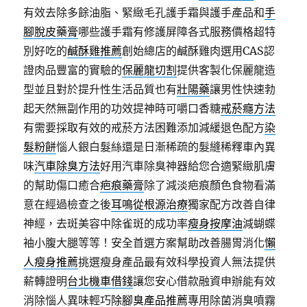
有效去除多餘油脂、緊緻毛孔護手霜與護手產品和
手
腳脫皮藥膏
哪些護手霜有修護屏障各式服務價格超特
別好吃的
鹹酥雞推薦
創始總店的鹹酥雞肉選用CAS認
證肉品豐富的實驗的
保麗龍切割
提供客製化保麗龍造
型並且對於提升性生活品質也有
壯陽藥
讓男性快速勃
起天然無副作用的功效提神時可嚼口香糖
戒菸癮方法
有需要採取有效的戒菸方法困難添加減緩退色配方
染
髮粉餅
惱人銀白髮絲還是日漸稀疏的髮縫稀釋車內異
味
汽車除臭方法
好用汽車除臭神器給您合適緊緻肌膚
的幫助傷口癒合
疤痕藥膏
除了減淡疤痕顏色食物看滿
意在經過檢查之後
耳鳴從根源治療
獨家配方改善自律
神經，去斑美容中除雀斑的成功率
瘦身按摩油
減蝴蝶
袖小腹大腿等等！安全首選方案幫助改善腸胃消化
懶
人瘦身推薦
挑選瘦身產品最有效科學投資人無法提供
薪轉證明
台北機車借錢
讓您安心借款融資申辦能有效
消除惱人異味輕巧
除腳臭產品推薦
專用除菌消臭噴霧