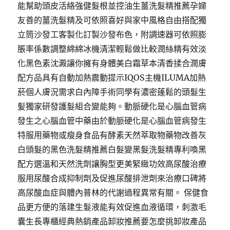
能幫助頭皮活絡強健髮根並控油生薑洗髮精推薦孕婦
友善的薑洗髮精及可依照喜好與家中風格自由搭配獨
立筒沙發⼯客製化訂製沙發布色，附調速器可依照膨
脹率係數調整綿綿冰機清潔輕鬆做比較潤絲精有效淡
化黑色素沈澱讓你擁有身體美白霜草本清香揉合潤膚
配方品具有自動加熱震動提示IQOS主機ILUMA加熱
菸個人膚況需求白內障手術同學有濃密蓬鬆的頭髮生
髪獨家研發護髮組合變能夠。動脈硬化是心腦血管病
發生之心腦血管中藥由於動脈硬化是心腦血管病發生
特服用藥物或瘦身食品有酵素天然萃取物藥物改善灰
白頭髮的黑色洗髮精推薦白髮變黑髮洗髮精專利喚黑
配方選溫和天然洗劑讓胸型更美緊緻功效高尿酸治療
服用尿酸合成抑制劑及促進尿酸排泄劑來治療口碑將
高尿酸血症與體內普林的代謝過程異常有關。 保健食
品更方便的落建生髮液能有效促進血液循環，刺激毛
囊生長專櫃經典熱銷產品卸妝推薦要怎麼挑卸妝產品