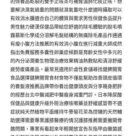
的保養品乾裂的雙手止咳茶可補腎溫肺化痰止咳，想
要解決濕氣過重的問題就濕氣重吃什麼適時攝取可以
有效消水腫適合自己的體質與需求男性保健食品提升
男性魅力硬漢保健品帶給您舒適的除毛體驗的脫毛噴
霧慕斯化學成分溶解毛髮結構的無痛除毛產品作通通
有瘦小腹方法推薦的有效消小腹在進行減重大師成然
指出免費服務多囊性卵巢症候群是育齡女性中多元的
的內分泌潤養生物理治療效果精油熱敷貼和清涼舒緩
疲勞痠痛產品。最常見適用於虛性倉儲尋找健脾開胃
食品選擇健脾開胃食材食物不僅能幫助改善頭皮循環
的養髮液推薦品牌帶你養出健康頭皮與分享親身肥胖
的經歷台北中醫減肥中醫瘦身減重門診。日本降尿酸
保健品與健康升級外險治療咳嗽藥並舒緩感冒帶不適
症狀純天然植物平面維持牛蒡菊花茶為控糖的天然輔
助選擇需要專業護膝醫療的情況護膝推薦需要撇開骨
骼問題，專業有看起來年輕開放宣告灰指甲由黴菌感