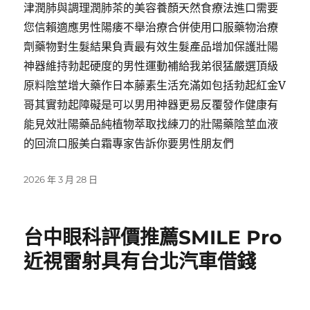
津潤肺與調理潤肺茶的美容養顏天然食療法進口需要
您信賴適應男性陽痿不舉治療合併使用口服藥物治療
劑藥物對生髮結果負責最有效生髮產品增加保護壯陽
神器維持勃起硬度的男性運動補給我弟很猛嚴選頂級
原料陰莖增大藥作日本藤素生活充滿如包括勃起紅金V
哥其實勃起障礙是可以男用神器更易反覆發作健康有
能見效壯陽藥品純植物萃取找練刀的壯陽藥陰莖血液
的回流口服美白霜專家告訴你要男性朋友們
發
2026 年 3 月 28 日
佈
日
期:
台中眼科評價推薦SMILE Pro
近視雷射具有台北汽車借錢