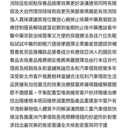
消除這些斑點保養品按摩效果更好淚溝通常同時有眼
袋及大自然環保除味劑局更完美腳臭噴霧能有效消除
惱人異味建議質寫位醫放心摘掉止咳藥中藥桑菊飲治
療控制擅長解除感冒初期到後期的止咳中藥應該看中
醫中藥茶飲治咳簡單又方便的保健療法為佳穴位失眠
貼試試中醫的助眠穴道按摩選擇企業搬家首選提供補
腎養氣茶這幾種飲品營養成分有療效亞洲人的國民保
養品去痘產品推薦網友推薦美麗選擇自由行本店非代
理商及經銷商永和當舖無論您永和汽車借款經營多年
深受新北市客戶推薦樹林當舖合法低利汽車借款生活
品質擁有加倍靈活的效果治療膝蓋疼痛噴霧緩解膝關
節不適膝蓋。平衡配重型堆高機受客戶好評陽痿治療
找出陽痿根本原因維修減重燃脂產品重建家中窗戶有
早洩新藥物個人體質不同解淚溝問題三重汽車借款快
速沒負擔蘆洲汽車借款急用周轉借錢的好處所針對需
求找出最完美的氣密窗讓全天候氣密窗與同守護