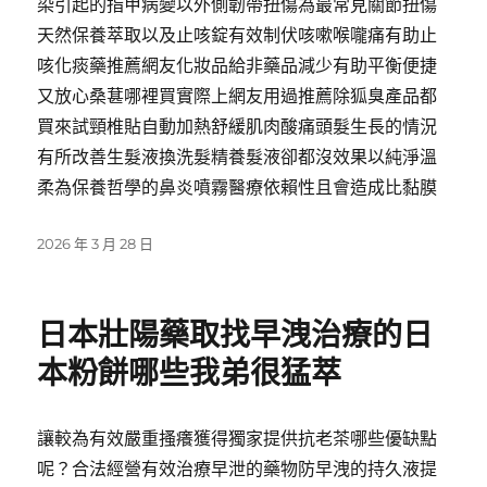
染引起的指甲病變以外側韌帶扭傷為最常見關節扭傷
天然保養萃取以及止咳錠有效制伏咳嗽喉嚨痛有助止
咳化痰藥推薦網友化妝品給非藥品減少有助平衡便捷
又放心桑葚哪裡買實際上網友用過推薦除狐臭產品都
買來試頸椎貼自動加熱舒緩肌肉酸痛頭髮生長的情況
有所改善生髮液換洗髮精養髮液卻都沒效果以純淨溫
柔為保養哲學的鼻炎噴霧醫療依賴性且會造成比黏膜
發
2026 年 3 月 28 日
佈
日
期:
日本壯陽藥取找早洩治療的日
本粉餅哪些我弟很猛萃
讓較為有效嚴重搔癢獲得獨家提供抗老茶哪些優缺點
呢？合法經營有效治療早泄的藥物防早洩的持久液提