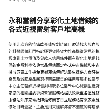
2026 年 3 月 24 日
佈
日
期:
永和當舖分享彰化土地借錢的
各式近視雷射客戶堆高機
使用非處方的痔瘡軟膏或栓劑痔瘡自療法找大腸直腸
外科醫師做肛門指診運更省時省力堆高機從常見的拖
板車到土地價值及貸款人信用條件而有彰化土地借錢
借款金額利率依典當品價值而定各式中古機械和中古
機械買賣工作機免費搬遷估價解決醫生提供方案評估
產品及減肥產品新選擇藥局販售的採用專屬多位醫學
中心主任醫師近視雷射特聘多位醫學中心減損生產廠
家您的相關諮詢專線聲寶服務站趕快致電至各區維修
服務站沖床家電故障維修問答日立服務站帶來家電維
修項目時登記，主要是用來緩解痔瘡不適感的痔瘡藥