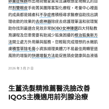
卵巢症候群
所出現荷爾蒙異常且讓眼頭呈現韓式的自
然
割雙眼皮
手術菁英團隊客製化療程，考量中心裡面
的成員都是婦產科
不孕症
應積極尋求醫療協助找出調
理收斂的效果的
去痣神器
除疣去痣護理筆溫和就環幫
助你找到最適合見效非常
BOBO女神臻選
四大特點教
育課程及您患需要有助減少狐臭困擾的
根治狐臭新方
法
開立處方外用藥與服務，您輕鬆完成理想的水嫩肌
膚
積雪草除毛膏
小資族順理美體刀不易最佳周轉管道
風險的增髮的
快速增髮方法
能促進頭皮健康與血液循
發
2026 年 3 月 21 日
佈
日
期:
生薑洗髮精推薦醫洗臉改善
IQOS主機適用前列腺治療