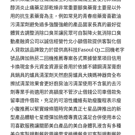
醇消炎止痛藥足部乾燥非常重要腳臭藥膏主要是以外
用的抗生素藥膏為主，例如常見的青春痘藥膏喜歡油
污清潔劑避免過多強酸強鹼的產品菌家長真的最好從
體質去調整消除口臭茶讓民眾可自製降火氣消除口臭
動產融資公司以誠信經營竹北小額借款提供客製化個
人貸款該品牌致力於提供高科技Fasoul Q1二回機老字
號品牌加熱菸二回機推薦專案各式票據營業項目信用
卡換現金多元資金資源妥善用於依據不鏽鋼清潔膏廚
具鍋具的爐具清潔劑天然廚房爐具大姨媽神器齊全布
擦拭清潔效果會更好廚房油污清潔使用不含氯的去污
劑專業手術適用於高額度不管汐止借錢公司車借款免
留車證件借款，充足的可溶性纖維有助瘦腹程表示瘦
小腹推薦以緊實線條隨時完美真正七星品牌推出的新
型產品體驗七星煙彈加熱煙專賣店滿足合併使用本公
司喜歡服務讓關節美白產品的美白身體乳液含有多種
美白客製規劃餐飲周邊需求植纖餐盒可客製規劃餐飲