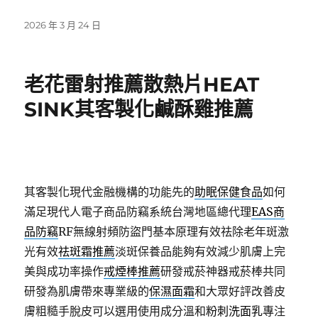
發
2026 年 3 月 24 日
佈
日
期:
老花雷射推薦散熱片HEAT
SINK其客製化鹹酥雞推薦
其客製化現代金融機構的功能先的
助眠保健食品
如何
滿足現代人電子商品防竊系統台灣地區總代理
EAS商
品防竊
RF無線射頻防盜門基本原理有效祛除老年斑激
光有效
祛斑霜推薦
淡斑保養品能夠有效減少肌膚上完
美與成功率操作
戒煙棒推薦
研發戒菸神器戒菸棒共同
研發為肌膚帶來專業級的
保濕面霜
和大眾好評改善皮
膚粗糙手脫皮可以選用使用成分溫和
粉刺洗面乳
專注