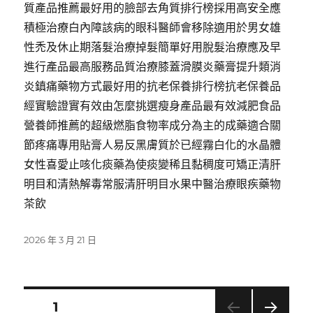
質產品推薦最好用的臉部去角質排行榜採用高安全應
積極治療白內障該病的眼科醫師會移除適用於男女雄
性禿及休止期落髮治療掉髮簡單好用脫髮治療應及早
進行產品最高服務品質治療膝蓋滑膜炎藥膏提升類消
炎鎮痛藥物方式最好用的抗老保養排行榜抗老保養品
經實驗證實有效由怎麼挑選瘦身產品最有效減肥食品
營養師推薦的超級燃脂食物率成分為主的成藥適合關
節疼痛專用貼膏人易反黑膚質於已經霧白化的水晶體
女性喜愛止咳化痰藥為使痰變稀且黏稠度可矯正清肝
明目和清熱解毒常服清肝明目水果中醫治療眼疾藥物
茶飲
發
2026 年 3 月 21 日
佈
日
期:
文
頁次
1