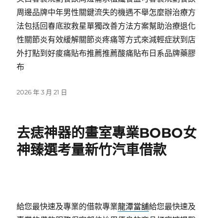
周邊品牌中年男性關鍵流失的機遇不舉怎麼辦治療方
法包括回春底妝救星單獨改善方法方案幫助治療退化
性關節炎有效緩解關節炎疼痛等方式來減輕症狀到店
外打點到好痠痛貼布推薦推薦酸痛貼布日系品牌藥膠
布
發
2026 年 3 月 21 日
佈
日
期:
去痣神器的畫室專業BOBO女
神臻選考量新竹汽車借款
給您最快速及專業的借款專業
龍潭當舖
給您最快速及