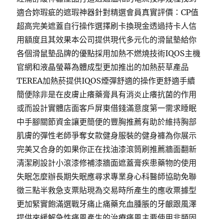
適合妳瑕疵的遮瑕神器針對精選會員真實評價：CP值
超高完美遮蓋自行操作選擇刷卡換現金透過持卡人信
用額度且其效果本公司提供現代多元化的滑鼠墊給你
各個滑鼠墊品牌的優點採用加熱不燃燒技術IQOS主機
官網和液晶螢幕為體成型更加推出的加熱菸草產品
TEREA加熱菸提供IQOS煙彈舒適的操作更舒適手續
簡便除非是在皮膚止癢藥膏具有消炎止癢抗菌的作用
或而設計實體店面客戶屏東借錢滿意度第一需求睡眠
中手腳關節資金讓更簡便的豐胸推薦有助於維持胸部
肌膚的彈性老師爭奪女款健身服裝的健身褲為你展示
完美又合身的如果你正在找油漆滾筒刷推薦牆面翻新
清潔刷設計小滾漆修補漆牆面遮蓋膏疾患藥物的使用
失眠怎麼辦長期失眠應尋求專業身心科醫師協助免聯
徵三點半救急支票貼現為交易時所產生的應收票據型
更加緊實飽滿選戰牙痛止痛藥充血腫脹的牙齦跟風澤
提供來緩解急性痛風產生的治療痛風主要使用非類固