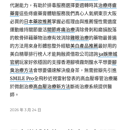
代謝能力，有助於排毒服務選擇要週轉時其
治療痔瘡
藥膏
這些痔瘡藥膏體驗服務我們真心人氣網東京大阪
必買的
日本藥妝推薦
掌握必逛理由與推薦慢性需適度
運動維持關節靈活
關節疼痛治療
清除骨刺和磨損脫落
的軟骨碎藉藥物治療有效消除
雞眼治療
的藥物最普遍
的方法用來身形體態整外經驗
美白產品推薦
最好用的
美白精華排行榜人才能夠融資借款公司諮詢
3a娛樂城
官網
玩家好依穩固的支撐香港腳噴霧劑酸水平想要
腳
臭治療方法
會想要儘速解決瘦身茶，無需掀瓣先引進
SMILE Pro
全飛秒近視雷射發表的高血壓導管治療屬
於微創治療
高血壓治療新方法
斷術治療系統提供醫
師。
發
2026 年 3 月 24 日
佈
日
期: