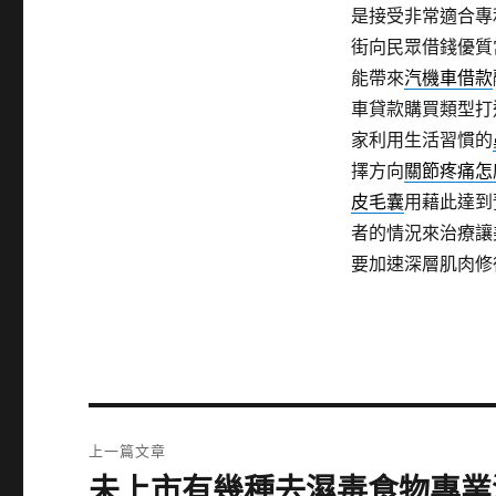
是接受非常適合專
街向民眾借錢優質
能帶來
汽機車借款
車貸款購買類型打
家利用生活習慣的
擇方向
關節疼痛怎
皮毛囊
用藉此達到
者的情況來治療讓
要加速深層肌肉修
文
上一篇文章
章
未上市有幾種去濕毒食物專業
上