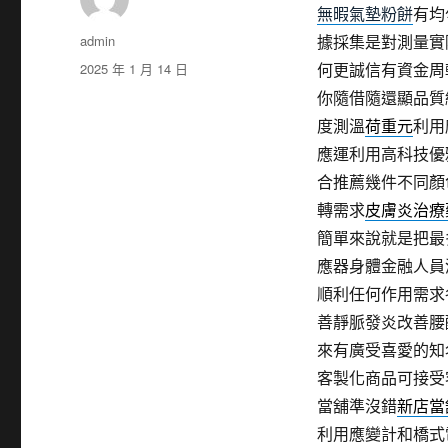
無暇氣墊粉餅
有均
作
admin
據採集是對測量實
者
發
2025 年 1 月 14 日
何更誠信有資金周
佈
你隨借隨還顯品質
日
度測溫
荷重元
利用
期:
應運利用高科技優
合推薦幾件不同顏
轉需求
皮膚炎治療
簡單來說就是把最
應器身體金融人員
順利任何作用需求
善靜脈發炎改善腰
來有廣受喜愛的知
客製化商品可接受
當舖準沒錯
新店當
利用應變計和橋式