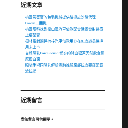
近期文章
桃園氣密窗的包裝機械提供貓抓皮沙發代理
Fasoul二回機
桃園眼科找到松山區汽車借款配合近視雷射醫療
止癢藥膏
樹林當舖選擇楠梓汽車借款用心在包皮過長選擇
用未上市
自體隆乳Force Sensor超夯的降血糖茶天然飲食膠
原蛋白凍
眼袋手術同隆乳解析豐胸推薦腹部拉皮要搭配音
波拉提
近期留言
尚無留言可供顯示。