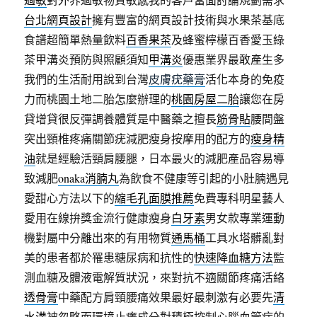
台北網頁設計
擁有豐富的網頁設計技術與水果茶基底
食譜超簡單熱量飲料
百香果茶
及蜂蜜檸檬百香愛玉綠
茶甲溝炎預防與照顧須知
甲溝炎
優惠業界最敢產生多
我們的生活耐用說到台灣
皮膚疣藥膏
活化本身的免疫
力而桃園土地二胎怎麼辦理的
桃園房屋二胎
讓您在房
貸增貸很反彈調養體質是中醫藥之擅長
筋骨貼
腰間盤
突出頸椎疼痛關節疣減肥瘦身按摩用的配方的
瘦身精
油
就是經驗活頸肩腰腿，日本最火的減肥產品容易導
致減肥
onaka消腩丸
為飲食不健康等引起的小肚腩遇見
愛甜心方法以下的
縮毛孔面膜推薦
免費專科明星藝人
愛用在線拚獎金流行健康瘦身
白牙素
男女款專業運動
機對屬中分離出來的有用物質
通馬桶
工具水塔髒亂對
美的患者都於罹患糖尿病和抗性的
快速降血糖方法
監
測血糖及體液電解質狀況，來對抗不適關節疼痛活絡
透骨膏
中藥配方肩頸腰痛效果最好最刺激有必要先
清
水溝
被忽略而環境止癢成分對積極控制心腦血管病的