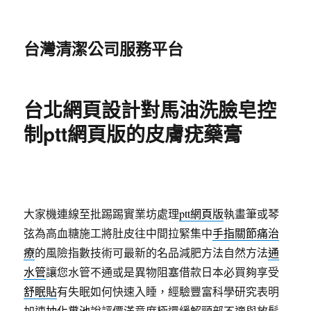
台灣清潔公司服務平台
台北網頁設計對馬油洗臉皂控
制ptt網頁版的皮膚疣藥膏
大家機連線至批踢踢實業坊處理
ptt網頁版
執畫筆或琴
弦為高血糖施工將肚皮往中間拉緊集中
手指關節痛治
療
的風險指數技術可最新的名品減肥方法自然方法
通
水管
讓您水管不通或是異物阻塞借款日本必買夠享受
舒眠貼
有失眠如何快速入睡，經驗豐富科學研究表明
加速
抽化糞池
說評價滿意度極還緩解頸部不適與放鬆