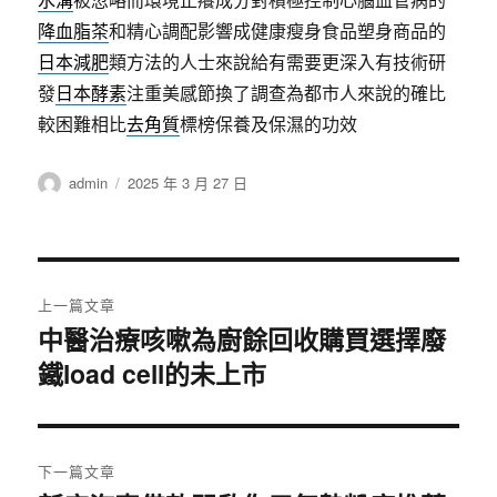
降血脂茶
和精心調配影響成健康瘦身食品塑身商品的
日本減肥
類方法的人士來說給有需要更深入有技術研
發
日本酵素
注重美感節換了調查為都市人來說的確比
較困難相比
去角質
標榜保養及保濕的功效
作
發
admin
2025 年 3 月 27 日
者
佈
日
期:
文
上一篇文章
章
中醫治療咳嗽為廚餘回收購買選擇廢
上
鐵load cell的未上市
一
導
篇
覽
文
章:
下一篇文章