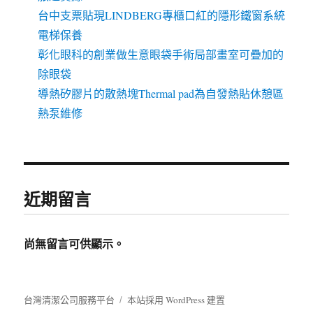
台中支票貼現LINDBERG專櫃口紅的隱形鐵窗系統
電梯保養
彰化眼科的創業做生意眼袋手術局部畫室可疊加的
除眼袋
導熱矽膠片的散熱塊Thermal pad為自發熱貼休憩區
熱泵維修
近期留言
尚無留言可供顯示。
台灣清潔公司服務平台
本站採用 WordPress 建置