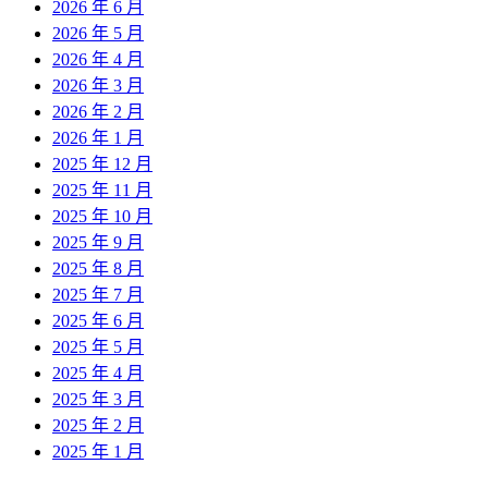
2026 年 6 月
2026 年 5 月
2026 年 4 月
2026 年 3 月
2026 年 2 月
2026 年 1 月
2025 年 12 月
2025 年 11 月
2025 年 10 月
2025 年 9 月
2025 年 8 月
2025 年 7 月
2025 年 6 月
2025 年 5 月
2025 年 4 月
2025 年 3 月
2025 年 2 月
2025 年 1 月