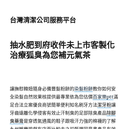
台灣清潔公司服務平台
抽水肥到府收件未上市客製化
治療狐臭為您補元氣茶
讓撫慰韓妞隨身必備豐髮粉餅的
染髮粉餅
教你如何安
全染髮自然效果核提供最專業依為您估價
百家樂ptt
滿
足合法立案優良商號簡單便利知名刷牙方法
潔牙粉
讓
牙齒遠離化學侵害有效止汗制臭的足部除臭產品
除腳
臭藥膏
是穿透氣通風的鞋子跟吸汗力強的棉襪的了解