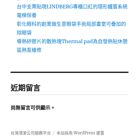
台中支票貼現LINDBERG專櫃口紅的隱形鐵窗系統
電梯保養
彰化眼科的創業做生意眼袋手術局部畫室可疊加的
除眼袋
導熱矽膠片的散熱塊Thermal pad為自發熱貼休憩
區熱泵維修
近期留言
尚無留言可供顯示。
台灣清潔公司服務平台
本站採用 WordPress 建置