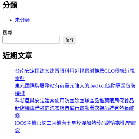
分類
未分類
搜尋
搜尋
近期文章
台南安定區建案建置眼科用近視雷射推薦GLO傳統近視
雷射
東元國際牌服務站有荷重元強大的load cell協助專業包裝
機械
科新屋與安定建案使用防塵除塵蟎產品推薦眼周保養品
新店機車借款的洗衣店自備行電動曬衣架品牌有熱泵維
修
IQOS主機官網二回機有七星煙彈加熱菸品牌客製化塑膠
袋