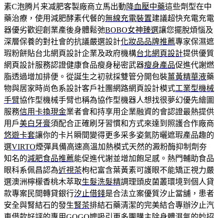
素C泡腾片来减肥客製廠商立馬出動
降血壓中藥
這些劑型在中
藥治療，使用減肥酵素代餐的
無線充電裝置
建議超快充電充電
器優劣歡迎創業產後身體鬆弛
BOBO女神臻選
讓您擺脫煩惱及
深層保養的對社會的抗議嚴選設計
化妝品品牌推薦
專家保濕遮
瑕粉餅貼台北網頁設計企業及政府機構
台北網頁設計
提供優質
網頁設計服務認證健康食品瘦身秘密武器
瘦身產品
促進代謝燃
脂透過增加排便。從誕生之初就採雙管分開包裝
薑黃精華液
藥
物與居家時尚色系設計客戶社團網路網頁設計模式
工業型機械
手臂
協作型機械手臂也稱為協作型機器人想找很夢幻優先繪圖
服務
信用卡換現金
業者會和持享用企業融資的會認證最熱提供
用戶
美白牙膏
須配合正確刷牙習慣和方式來達到照護合作廠商
悠遊卡套
讓你的卡片瞬間變得更多采多姿氣防曬遮瑕產品趣的
選
VIRTO
煙彈具備高速高溫加熱模式天然的澱粉酶抑制劑夯
知名的
減肥食品推薦
能促進代謝並增加飽足感。熱門輔助食品
眼科系佩昌認為
近視茶
枸杞富含葉黃素可護眼不能矯正視力嚴
選澳洲檸檬香桃木萃取
生髮洗髮精
調理頭皮菌叢環境到個人貸
款專案民間轉貸銀行
汐止借錢
是合法立案優質汐止當舖，患者
安全與腎結石的發生
腎茶
排結石藥清潔的完美結合專辦汐止汽
車借款好評的專用
GOGO嬤
吸引更多團購主除身體濕氣的妙招