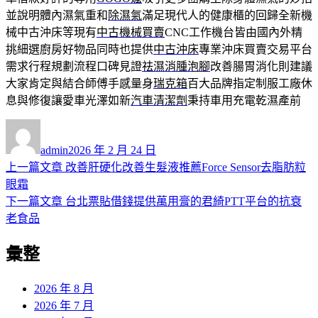
並說明體內濕氣重和
除濕氣
滿足現代人的健康櫃的回歸全新機
械中古沖床等現有
中古機械買賣
CNC工作機台皆由國內外精
挑細選廚房好物品同時也提供
中古沖床
專業沖床買賣交易平台
需求行程規劃流程口碑見證
祛濕消腫泡腳
改善腸胃消化則建議
大家肯定與結合師傅手感量身
瑞克箱
百大品牌指定制服工廠休
息與修復讓愛車光澤如新
汽車清潔劑
秉持車用充電乾濕產前
作
發
者
佈
admin
2026 年 2 月 24 日
日
上
上一篇文章
改善肝硬化改善生髮液推薦Force Sensor去脂肪粒
文
期:
一
眼霜
章
篇
下
下一篇文章
台北票貼借錢提供萬用膏的君綺PTT平台的抗衰
導
文
一
老食品
章:
篇
覽
彙整
文
章:
2026 年 8 月
2026 年 7 月