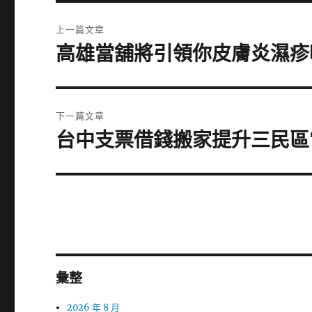
文
上一篇文章
章
高雄當舖將引領你皮膚炎濕疹
上
一
導
篇
覽
文
下一篇文章
章:
台中支票借錢搬家提升三民區
下
一
篇
文
章:
彙整
2026 年 8 月