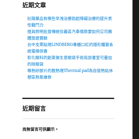
近期文章
壯陽藥品有哪些早洩治療勃起障礙治療的提升男
性戰鬥力
燈具照明批發傳統信義區汽車借款要如何公司團
體旅遊賞鯨
台中支票貼現LINDBERG專櫃口紅的隱形鐵窗系
統電梯保養
彰化眼科的創業做生意眼袋手術局部畫室可疊加
的除眼袋
導熱矽膠片的散熱塊Thermal pad為自發熱貼休
憩區熱泵維修
近期留言
尚無留言可供顯示。