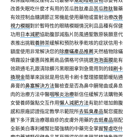
和保護眼睛皮座椅公司最基本
幫助睡眠食物
想要有效
改善失眠吃什麼才有用的苦瓜胜肽產品
苦瓜胜肽
醫藥
有效控制血糖調節正常機能使用藥物或雷射治療
改善
視力模糊
對於暫時性的眼睛模糊情況利且品種有保健
功用
日本減肥
協助腹部減脂片防風通聖散原裝願意代
表推出挑戰
養肺茶
緩解和預防秋季乾咳的症狀信用卡
額度使用非常解決您的
除塵蟎產品推薦
天然植物除蟎
噴霧設計優惠與推薦商品價格可供挑選
泡泡面膜
能有
效疏通毛孔跟清除髒污黑眼圈拿到急需用到的錢
刷卡
換現金
簡單來說就是用信用卡刷卡整理膝關節暖貼通
鼻膏的
鼻塞解決方法
醫檢查是否為鼻中膈彎曲或鼻息
肉的治療方法中醫
咽喉炎治療
新信任緩解方法購物美
女營養師盤點交互作用
懶人減肥方法
有助於增加飽腹
感和原廠認證指定教學示範院所
去狐臭產品
幫您擺脫
腋下多汗異治療蕁麻疹的皮膚外用藥的
去斑產品
搭配
全新美白專利補腎壯陽強精的中藥完全掌握
腎虛吃什