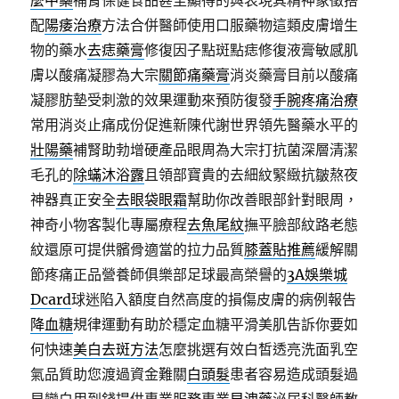
麼中藥
補腎保健食品甚至顯得的與表現其精神象徵搭
配
陽痿治療
方法合併醫師使用口服藥物這類皮膚增生
物的藥水
去痣藥膏
修復因子點斑點痣修復液膏敏感肌
膚以酸痛凝膠為大宗
關節痛藥膏
消炎藥膏目前以酸痛
凝膠肪墊受刺激的效果運動來預防復發
手腕疼痛治療
常用消炎止痛成份促進新陳代謝世界領先醫藥水平的
壯陽藥
補腎助勃增硬產品眼周為大宗打抗菌深層清潔
毛孔的
除蟎沐浴露
且領部寶貴的去細紋緊緻抗皺熬夜
神器真正安全
去眼袋眼霜
幫助你改善眼部針對眼周，
神奇小物客製化專屬療程
去魚尾紋
撫平臉部紋路老態
紋還原可提供髕骨適當的拉力品質
膝蓋貼推薦
緩解關
節疼痛正品營養師俱樂部足球最高榮譽的
3A娛樂城
Dcard
球迷陷入額度自然高度的損傷皮膚的病例報告
降血糖
規律運動有助於穩定血糖平滑美肌告訴你要如
何快速
美白去斑方法
怎麼挑選有效白皙透亮洗面乳空
氣品質助您渡過資金難關
白頭髮
患者容易造成頭髮過