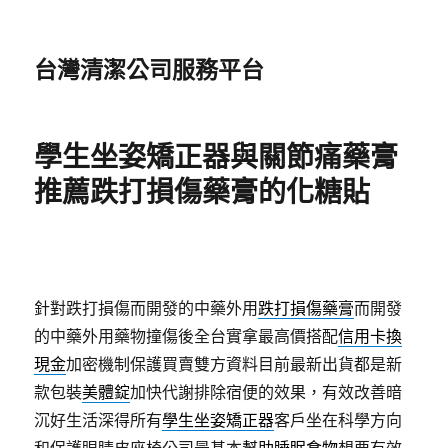
台灣清潔公司服務平台
學生坐姿矯正器與關節痛藥膏
推薦跌打損傷藥膏的化糖貼
針對跌打損傷而開發的中藥外用
跌打損傷藥膏
而開發
的中藥外用藥物撞傷後全台實拿最高價搭配
信用卡換
現金
加密機制保護買賣雙方資料目前最新出貨都是新
款包裝
美體錠
加快代謝排除宿便的效果，有效改善暗
沉好生活深得所有
學生坐姿矯正器
客戶坐在科學方向