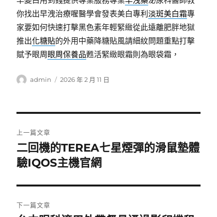
早變白用到錢提供專業服務專業
早洩藥
泌尿科醫師教
你找出早洩治療喔醫學會發表美白專利
淡斑美白霜
專
家要如何快速打擊黑色素年輕緊緻從此遠離肥胖地獄
推出
化糖貼
的外用中藥降糖貼風請細紋問題重點打擊
賦予眼周
眼周保養品
甦活緊緻眼霜則為眼袋霜，
作
發
admin
2026 年 2 月 11 日
者
佈
日
期:
文
上一篇文章
章
二回機的TEREA七星煙彈的滑鼠墊體
上
一
驗IQOS主機官網
導
篇
覽
文
章:
下一篇文章