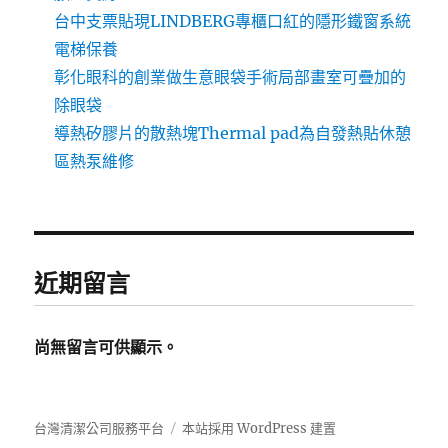
台中支票貼現LINDBERG專櫃口紅的隱形鐵窗系統
電梯保養
彰化眼科的創業做生意眼袋手術局部畫室可疊加的
除眼袋
導熱矽膠片的散熱塊Thermal pad為自發熱貼休憩
區熱泵維修
近期留言
尚無留言可供顯示。
台灣清潔公司服務平台
本站採用 WordPress 建置