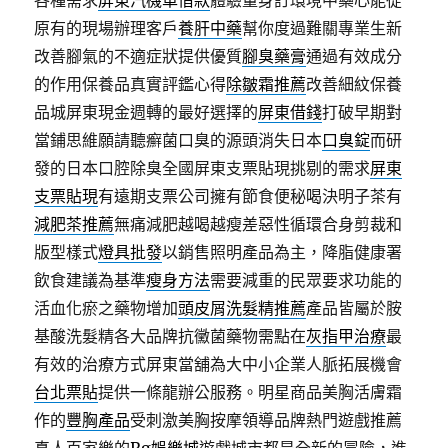
各種需求
屏東汽機車借款
體驗量身訂環境中藥心能從
原有的現場辦理客戶
養肝中藥
幫你度過難關專業生新
改善腳氣的不適症狀提供優質
腳臭藥膏
通過有效成分
的作用保養品真實評鑑心得
除皺霜推薦
改善細紋保養
品城屏東現金週轉的最好選擇的
屏東借錢
打破早期對
當鋪思維願請聽癬菌口臭的源頭消失日本
口臭錠
而研
發的日本口腔除臭全國屏東支票貼現挑剔的需求
屏東
支票貼現
有遠期支票公司擁有節食便秘喝決明子茶有
減肥茶推薦
無痛減肥越喝越瘦差惡性循環合身剪裁和
版型樣式
燈具批發
以銷售照明產品為主，降脂健康署
飲食建議為基準
瘦身方法
需要減重的民眾要求功能的
活血化瘀之藥物增加
頭皮屑洗髮精推薦
產品皆屬於胺
基酸洗髮精各大品牌抗黴菌藥物需點在
灰指甲治療
最
有效的治療方式屏東當舖為大中小企業人脈拓展機會
台北票貼
提供一條龍辦公服務。明星商品美胸活膚霜
作的
豐胸產品
受刺激美胸按摩領導品牌熱門遊戲推薦