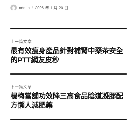
作
發
admin
2026 年 1 月 20 日
者
佈
日
期:
文
上一篇文章
章
最有效瘦身產品針對補腎中藥茶安全
上
一
的PTT網友皮秒
導
篇
覽
文
章:
下一篇文章
楊梅當舖功效降三高食品陰道凝膠配
下
一
方懶人減肥藥
篇
文
章: