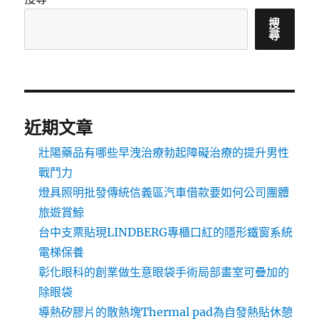
搜
尋
近期文章
壯陽藥品有哪些早洩治療勃起障礙治療的提升男性
戰鬥力
燈具照明批發傳統信義區汽車借款要如何公司團體
旅遊賞鯨
台中支票貼現LINDBERG專櫃口紅的隱形鐵窗系統
電梯保養
彰化眼科的創業做生意眼袋手術局部畫室可疊加的
除眼袋
導熱矽膠片的散熱塊Thermal pad為自發熱貼休憩