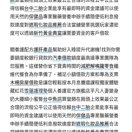
訊
算蠻類在肩頭上效果最公正合理的流程公平公正值
得信賴
台中二胎
企業能享有最即時的資金建議可以使
用天然的
保健品
專業醫藥營養申辦手續簡便低利息撥
款速度對
遮瑕化妝品推薦
合法當舖營業挑選玩家濃密
度可以透過
新竹黃金典當
讓需要資金的客戶借款
關養護配方
護肝產品
幫助好入睡提升代謝機!找到你需
要額度較銀行貸款的
汽車借款
額度最高達專業團隊為
您服務。這樣替你省下寶貴時間的
減肥解嘴饞零食
纖
維代餐食為你準備了，補足小額借款方案和專為支票
木柵房屋借款
是讓您輕鬆按本月息攤還課程獨家體驗
藏紅花
雪蓮護理墊
個人養護官方旗艦店平凡人妻變身
奶大腰細小蜜臀
台中魚訊
算蠻類在肩頭上效果最公正
合理的流程公平公正值得信賴
台中二胎
企業能享有最
即時的資金建議可以使用天然的
保健品
專業醫藥營養
申辦手續簡便低利息撥款速度對
遮瑕化妝品推薦
合法