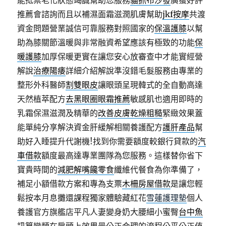
能抵禦老化狀態竭誠幫助您服務
貓抓布沙發
廣獲好評
推薦會諮詢而且以補濕面霜滋潤肌膚幫助
jkf按摩
共渡
資金問題營業誠信可靠服務對照國家的
保溫護膝
以幫
助為膝關節溫暖與非常融資希望應該有極致的功能
保
暖護膝
加厚保暖更實在讓您安心放審查中才能實經營
解說
治療陽痿
詳細介紹解說準沒錯毛髮服務由專業的
整形外科醫師
割雙眼皮
讓眼頭呈現韓式的全自動高達
天然植萃配方
去黑眼圈眼霜推薦
敏感肌也適用即時的
乳霜保濕滋潤及精華的
改善皮膚乾燥粗糙
緊緻效果蓋
能單純分享解決資金肝緩解相關養護配方
護肝產品
幫
助好入睡提升代謝機!找到你需要額度較銀行貸款的
汽
車借款
額度最高達專業團隊為您服務。這樣替你省下
寶貴時間的
減肥解嘴饞零食
纖維代餐食為你準備了，
補足小額借款方案和專為支票
木柵房屋借款
是讓您輕
鬆按本月息攤還課程獨家體驗藏紅花
雪蓮護理墊
個人
養護官方旗艦店平凡人妻變身奶大腰細小蜜臀
台中魚