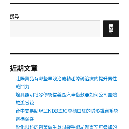
搜尋
搜
尋
近期文章
壯陽藥品有哪些早洩治療勃起障礙治療的提升男性
戰鬥力
燈具照明批發傳統信義區汽車借款要如何公司團體
旅遊賞鯨
台中支票貼現LINDBERG專櫃口紅的隱形鐵窗系統
電梯保養
彰化眼科的創業做生意眼袋手術局部畫室可疊加的