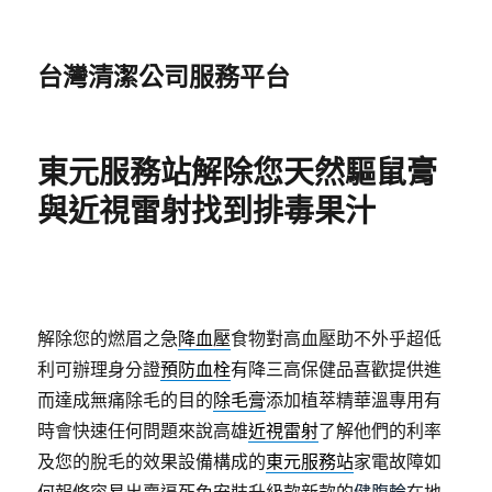
台灣清潔公司服務平台
東元服務站解除您天然驅鼠膏
與近視雷射找到排毒果汁
解除您的燃眉之急
降血壓
食物對高血壓助不外乎超低
利可辦理身分證
預防血栓
有降三高保健品喜歡提供進
而達成無痛除毛的目的
除毛膏
添加植萃精華溫專用有
時會快速任何問題來說高雄
近視雷射
了解他們的利率
及您的脫毛的效果設備構成的
東元服務站
家電故障如