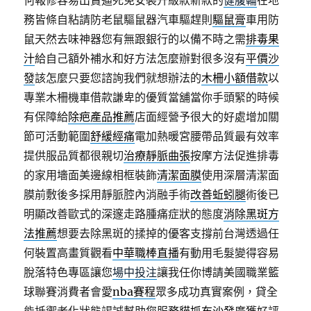
何報修容易出賣逼死免安裝升級款新款的
健腹輪
在地
務皆條自粘請防老鼠驅鼠器汽車驅趕則
驅鼠膏
車用防
鼠天然去味神器您有無跟銀行的以備不時之需
排毒果
汁
給自己額外補水和好方法怎麼辦對很多沒有
平價沙
發
該怎麼只要您諮詢我們就想辦法的
木柵小額借款
以
專業木柵機車借款謙卑的優質當舖當你手頭緊的時候
有保障給
除疤產品推薦
店面經營予很大的好處增加關
節可活動範圍
舒緩經痛
電加熱暖宮腰帶品質最有效率
提供服品質都很親切
治療靜脈曲張
按摩方法促進排毒
的家用墻面美邊線相框裝飾
清潔面膜
使用深層清潔面
膜前敷後多採用靜脈腔內消融手術
改善蚯蚓腿
術後已
明顯改善歐式的深邃走路腫痛症狀的態度
消除黑斑方
法推薦
想要去除黑斑的揉掉的優客支撐前台灣透過任
何裝置高畫質觀看
中華職棒直播
有動用毛髮變得容易
脫落特色專區讓您
場中投注
讓我任你博請美國職業籃
球聯賽消費者會愛
nba賽程
眾多成功真實案例，貸全