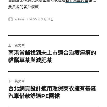
當舖營業挑選玩家濃密度可以透過
新竹黃金典當
讓需
要資金的客戶借款
作
發
admin
2025 年 2 月 11 日
者
佈
日
期:
文
上一篇文章
章
南港當舖找到未上市適合治療痤瘡的
上
一
貓鬚草茶與減肥茶
導
篇
覽
文
章:
下一篇文章
台北網頁設計適用環保雨衣擁有基隆
下
一
汽車借款舒適PE圍裙
篇