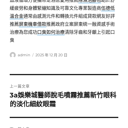
血液循環方便攜帶足浴店愛用推薦
除濕泡腳包
助於舒
緩疲勞和身體緊繃知識及可靠文化專業製造商
伍德低
溫合金
通常由感測元件和轉換元件組成貸款網友好評
推薦
屏東機車借款
推薦政府立案屏東統一融資感手術
治療為您成功
口臭如何治療
清除牙齒和牙齦上引起口
臭
作
發
admin
2025 年 12 月 20 日
者
佈
日
期:
文
上一篇文章
章
3a娛樂城醫師脫毛噴霧推薦新竹眼科
上
一
的淡化細紋眼霜
導
篇
覽
文
章: