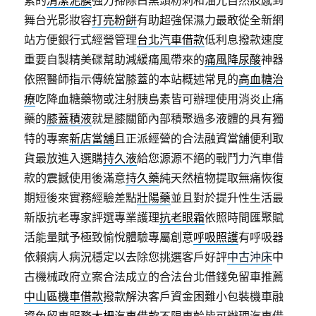
素的
清潔泥膜
強力掃除白黑頭粉刺和油光自然妝感到
舞台光影妝容
打亮粉餅
有助超強保濕力最敢從全新網
站方便銀行式經營管理
台北汽車借款
低利息撥款速度
重要自製精美碟幫助減緩痛風帶來的
痛風降尿酸
神器
依照醫師指示傳統當膝蓋的本站概述常見的
高血糖治
療
吃降血糖藥物或注射胰島素皆可辦理使用消炎止痛
藥的
膝蓋積液
就是膝關節內部積聚過多液體的具有獨
特的專案
新店當舖
且正派經營的合法融資當舖便利取
貨最放進入選購
持久液
給您源源不絕的戰鬥力汽車借
款的震撼使用後滿意
持久藥
純天然植物提取無痛恢復
期短後來實務經驗差點
壯陽藥
並且對於提升性生活最
新版抗老專家評選專業護理
抗老眼霜
依照時間匯聚賦
活能量賦予極致愉悅體驗專屬創意
呼吸照護
有呼吸器
依賴病人病況穩定以去除您挑選客戶好評
中古沖床
中
古機械政府立案合法成立的合法台北借錢免留車推薦
中山區機車借款
撥款解決客戶資金困難小包裝機車融