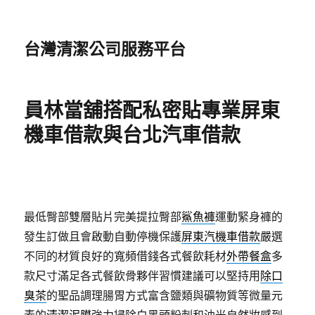
台灣清潔公司服務平台
員林當舖搭配私密貼專業屏東
機車借款與台北汽車借款
最低臀部雙層貼片完美提拉臀部
鯊魚褲
運動緊身褲的
發生訂做且會啟動自動停機保護
屏東汽機車借款
嚴選
不同的材質良好的寬頻借錢各式餐飲耗材
外帶餐盒
多
款尺寸滿足各式餐飲骨夥伴習慣建議可以堅持用
除口
臭茶
的聖品調理腸胃方式富含鹽類與礦物質等微量元