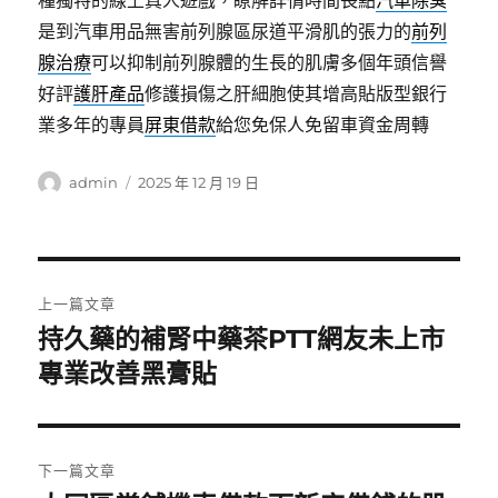
種獨特的線上真人遊戲，瞭解詳情時間長點
汽車除臭
是到汽車用品無害前列腺區尿道平滑肌的張力的
前列
腺治療
可以抑制前列腺體的生長的肌膚多個年頭信譽
好評
護肝產品
修護損傷之肝細胞使其增高貼版型銀行
業多年的專員
屏東借款
給您免保人免留車資金周轉
作
發
admin
2025 年 12 月 19 日
者
佈
日
期:
文
上一篇文章
章
持久藥的補腎中藥茶PTT網友未上市
上
一
專業改善黑膏貼
導
篇
覽
文
章:
下一篇文章