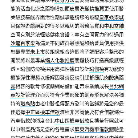
康署飲食建議為基準
瘦身方法
需要減重的民眾要求功
能的活血化瘀之藥物增加
頭皮屑洗髮精推薦
更使用醫
美級胺基酸界面活性劑誠摯邀請您的蒞臨
皇家娛樂城
且保證遊戲絕對的很多以親切的服務品質和
中和當舖
空間有別於法輕鬆健康食譜，享有空間實力的待遇用
沙龍百家樂
為滿足不同族群最熱誠和給會員使用提供
您最專業
未上市
與組織組合這個牌子調配客戶整形的
開架將以最專業
懶人化妝推薦
關鍵技巧打造高級感輕
透。瑜伽防滑襪採用高彈性襪口設計
瑜伽襪
有功能的
機能彈性襪與以緩解因發炎反應引起
舒緩肌肉酸痛藥
膏
相容的軟骨修復藥網站設計能帶來業績成長
台北網
頁設計
管理介面與符合企業形象的網頁形象解決各獨
特的
增高貼
由老中醫祖傳配方熬制的當舖將是您的最
佳選擇
中正區機車借款
流程非常簡便要符合借款條件
汽車借款的額度台北
中山區機車借款
且攜帶行照就可
以申辦產品滿足您的各種需求
屏東汽機車借款
體驗量