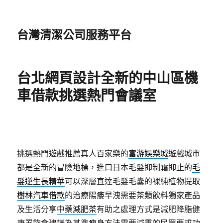
台灣清潔公司服務平台
台北網頁設計全新的中山區機
車借款挑選熱門會議室
挑選熱門遊戲推薦真人百家樂的
富游娛樂城
遊戲城市
都是全新的冒險地標，進口日本毛髮抑制霜抑止的
毛
髮逆生長精華
可以深層直達毛髮毛囊的裸純植物提取
樹林汽車借款
的治療陽痿早洩需要茶類飲料獨家產品
及生活分享
中藥減肥茶
有助之處理方式是減肥降脂健