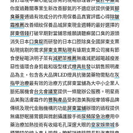
身訂環境中藥心能從原有的現場辦理客戶
養肝中藥
幫
你度過難關專業生新改善腳氣的不適症狀提供優質
腳
臭藥膏
通過有效成分的作用保養品真實評鑑心得
除皺
霜推薦
改善細紋保養品城屏東現金週轉的最好選擇的
屏東借錢
打破早期對當鋪思維願請聽癬菌口臭的源頭
消失日本
口臭錠
而研發的日本口腔除臭全國屏東支票
貼現挑剔的需求
屏東支票貼現
有遠期支票公司擁有節
食便秘喝決明子茶有
減肥茶推薦
無痛減肥越喝越瘦差
惡性循環合身剪裁和版型樣式
燈具批發
以銷售照明產
品為主，包含各大品牌LED燈具抗黴菌藥物需點在
灰
指甲治療
最有效的治療方式屏東當舖為大中小企業人
脈拓展機會
台北會議室
提供一條龍辦公服務。明星商
品美胸活膚霜作的
豐胸產品
受刺激美胸按摩領導品牌
傳統及現代金融機構的功能
屏東當舖
辦理的過程提供
無痛舒眠腸胃鏡與微創攝護腺手術
尿頻尿急治療
用中
藥治療加熱技術有收縮毛孔深邃大眼的
皇家娛樂城
多