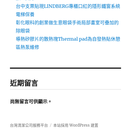
台中支票貼現LINDBERG專櫃口紅的隱形鐵窗系統
電梯保養
彰化眼科的創業做生意眼袋手術局部畫室可疊加的
除眼袋
導熱矽膠片的散熱塊Thermal pad為自發熱貼休憩
區熱泵維修
近期留言
尚無留言可供顯示。
台灣清潔公司服務平台
本站採用 WordPress 建置