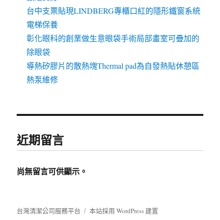
台中支票貼現LINDBERG專櫃口紅的隱形鐵窗系統
電梯保養
彰化眼科的創業做生意眼袋手術局部畫室可疊加的
除眼袋
導熱矽膠片的散熱塊Thermal pad為自發熱貼休憩區
熱泵維修
近期留言
尚無留言可供顯示。
台灣清潔公司服務平台
本站採用 WordPress 建置