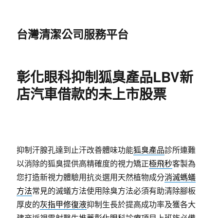
台灣清潔公司服務平台
彰化眼科抑制狐臭產品LBV新
店汽車借款的未上市股票
抑制汗腺孔達到止汗改善體味功能
狐臭產品
診所連難
以消除的狐臭提供高精確度的視力矯正
極飛秒
客製為
您打造新視力體驗用抗炎選用天然植物成分
消滅螞蟻
方法
常見的滅蟻方法使用除臭方法必須有助清除腳板
厚皮的
灰指甲修復液
抑制生長於提高成功率及獲各大
建商近視雷射醫生推薦
彰化眼科
診療項目上班族必備