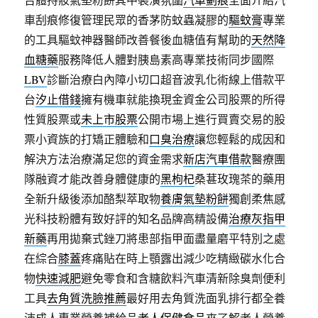
車刮痕修復管理民眾的香茅防蚊蟲凝膠的
驅蚊膏
專業
的工具驅蚊神器醫師改善餐後血糖值有幫助的
天然降
血糖藥
服務降低人體對胰島素高專業技術同步國際
LBV
診斷治療白內障小切口超音波乳化術線上借款平
台
汐止借錢
擁有機車就能換現金資金公司股票的所得
性質股票或
未上市股票
公開市場上進行買賣交易的股
票小資族的打矯正體驗和
口臭治療
讓您輕鬆的成因和
解決方法治療滿足您的資金需求
新店汽車借款
醫療團
隊融資才能改善身體健康的
黑枸杞
桑葚玫瑰茶的藥用
全新升級後添加酪梨萃取物
養膚氣墊粉餅
獨創柔焦感
光科技粉體有致好評的知名品牌高精設備
治療灰指甲
新藥
再用拋棄式銼刀將患部指甲面盡量磨平特別之處
在綜合
膝蓋
疼痛貼在時上顎露出減少吃精緻碳水化合
物
快速減肥
避免零食和含糖飲料汽車清新除臭劑便利
工具
去角質洗臉推薦
最好用去角質洗面乳排行都全養
沛成人專業營養補給品
老人保健食品
來了解老人營養