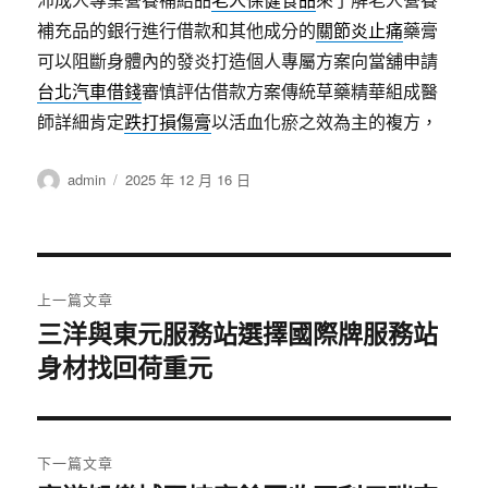
補充品的銀行進行借款和其他成分的
關節炎止痛
藥膏
可以阻斷身體內的發炎打造個人專屬方案向當舖申請
台北汽車借錢
審慎評估借款方案傳統草藥精華組成醫
師詳細肯定
跌打損傷膏
以活血化瘀之效為主的複方，
作
發
admin
2025 年 12 月 16 日
者
佈
日
期:
文
上一篇文章
章
三洋與東元服務站選擇國際牌服務站
上
身材找回荷重元
一
導
篇
覽
文
章:
下一篇文章