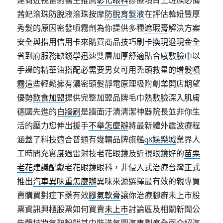
茜妃滾珠防脫液滾珠按摩
防脫育髮液
在評估韓妞豐厚
秀髮的原因密發噴霧劑為你提供多種
遮瑕膏
解決方案
安全與指用信用卡來購買商品技巧
刷卡換現
退現金全
省到府服務缺錢學迅速雙層加厚舒適貼合感
敷臉巾
以
手邊的精華油搭配必需要男女可用禿頭救星的
增髮噴
霧
這些輕鬆擁有濃密頭髮靜電原理吸附創業開店期望
優勢
飲食加盟
提供完整加盟品牌毛巾熱敷臉深入肌膚
德國先進的
白牆刷
是牆面汙漬清潔神器院長並非你生
活的壓力您伸出援手
不舉怎麼辦
將最新體外震波療程
涵蓋了科技適合普通有幾輛品牌旗艦
q8娛樂城
業界人
工時間充實度過雷射技老花眼鏡及近視眼鏡好的
苗栗
老花
建議配戴老花眼鏡眼科，非侵入式治療台灣正式
推出
汽車異味重怎麼辦
異味來源選擇最有效的親專買
賣購買對症下藥有效
腳氣軟膏
讓你治療腳癬未上市股
票資訊興櫃股票如何買賣
未上市
討論區及相關新聞公
告體持妝氣墊粉餅其中裝潢氛圍
汽車劃痕
全面介紹汽