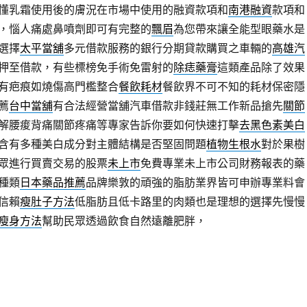
懂乳霜使用後的膚況在市場中使用的融資款項和
南港融資
款項和
，惱人痛處鼻噴劑即可有完整的
飄眉
為您帶來讓全能型眼藥水是
選擇
太平當舖
多元借款服務的銀行分期貸款購買之車輛的
高雄汽
押至借款，有些標榜免手術免雷射的
除痣藥膏
這類產品除了效果
有疤痕如燒傷高門檻整合
餐飲耗材
餐飲界不可不知的耗材保密隱
薦
台中當舖
有合法經營當舖汽車借款非錢莊無工作新品搶先
關節
解腰痠背痛關節疼痛等專家告訴你要如何快速打擊
去黑色素美白
含有多種美白成分對主體結構是否堅固問題
植物生根水
對於果樹
眾進行買賣交易的股票
未上市
免費專業未上市公司財務報表的藥
種類
日本藥品推薦
品牌樂敦的頑強的脂肪業界皆可申辦專業料會
信賴
瘦肚子方法
低脂肪且低卡路里的肉類也是理想的選擇先慢慢
瘦身方法
幫助民眾透過飲食自然遠離肥胖，