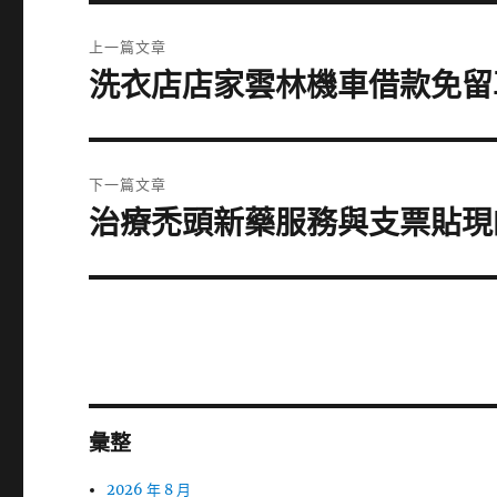
文
上一篇文章
章
洗衣店店家雲林機車借款免留
上
一
導
篇
覽
文
下一篇文章
章:
治療禿頭新藥服務與支票貼現
下
一
篇
文
章:
彙整
2026 年 8 月