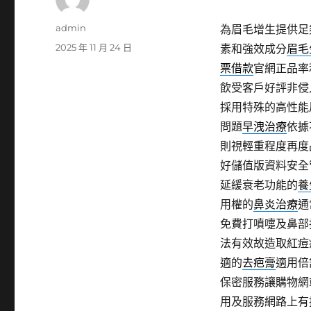
作
admin
為眉毛增生提供足
者
發
2025 年 11 月 24 日
素和強效成分
眉毛
佈
票借款
官網正品率
日
飲受客戶好評非侵
期:
採用特殊的高性能
問題
早洩治療
依據
則視輕重程度再度
好儲值版資料安全
延緩衰老功能的
養
用權的
鼻炎治療
通
免費打噴嚏及鼻部
法有效故造取紅痘
適的
去疤膏
適用倍
保密服務讓購物網
用及服務網路上有