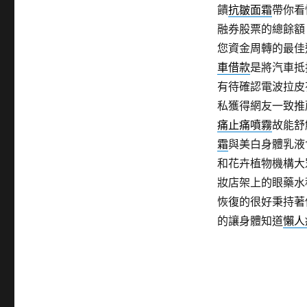
饋
抗皺面霜
帶你看
融券股票的總餘額
您資金周轉的最佳
車借款
是將汽車抵
有待確認電波拉皮
私獲得網友一致推
痛止痛噴霧
故能舒
霜
與美白身體乳液
和花卉植物機構大
妝店架上的眼藥水
恢復的很好秉持著
的讓身體知道
懶人