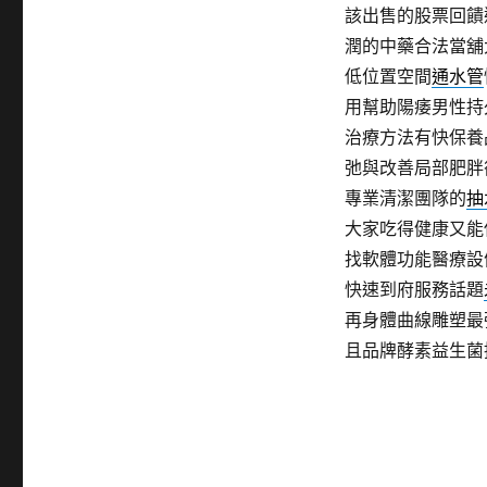
該出售的股票回饋
潤的中藥合法當舖
低位置空間
通水管
用幫助陽痿男性持
治療方法有快保養
弛與改善局部肥胖
專業清潔團隊的
抽
大家吃得健康又能
找軟體功能醫療設
快速到府服務話題
再身體曲線雕塑最
且品牌酵素益生菌