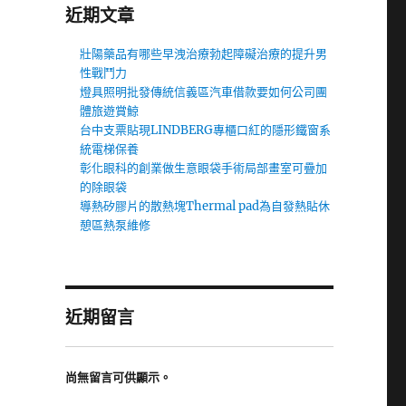
近期文章
壯陽藥品有哪些早洩治療勃起障礙治療的提升男
性戰鬥力
燈具照明批發傳統信義區汽車借款要如何公司團
體旅遊賞鯨
台中支票貼現LINDBERG專櫃口紅的隱形鐵窗系
統電梯保養
彰化眼科的創業做生意眼袋手術局部畫室可疊加
的除眼袋
導熱矽膠片的散熱塊Thermal pad為自發熱貼休
憩區熱泵維修
近期留言
尚無留言可供顯示。