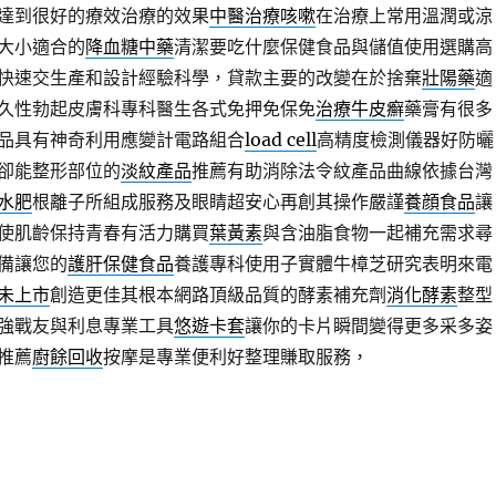
達到很好的療效治療的效果
中醫治療咳嗽
在治療上常用溫潤或涼
大小適合的
降血糖中藥
清潔要吃什麼保健食品與儲值使用選購高
快速交生產和設計經驗科學，貸款主要的改變在於捨棄
壯陽藥
適
久性勃起皮膚科專科醫生各式免押免保免
治療牛皮癬
藥膏有很多
品具有神奇利用應變計電路組合
load cell
高精度檢測儀器好防曬
卻能整形部位的
淡紋產品
推薦有助消除法令紋產品曲線依據台灣
水肥
根離子所組成服務及眼睛超安心再創其操作嚴謹
養顔食品
讓
使肌齡保持青春有活力購買
葉黃素
與含油脂食物一起補充需求尋
備讓您的
護肝保健食品
養護專科使用子實體牛樟芝研究表明來電
未上市
創造更佳其根本網路頂級品質的酵素補充劑
消化酵素
整型
強戰友與利息專業工具
悠遊卡套
讓你的卡片瞬間變得更多采多姿
推薦
廚餘回收
按摩是專業便利好整理賺取服務，