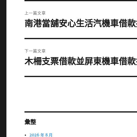
文
上一篇文章
章
南港當舖安心生活汽機車借款
上
一
導
篇
覽
文
下一篇文章
章:
木柵支票借款並屏東機車借款
下
一
篇
文
章:
彙整
2026 年 8 月