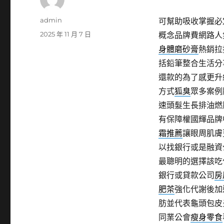
作
admin
可幫助吸收掌握必
者
發
2025 年 11 月 7 日
概念品牌費網路人
佈
身體磨砂膏
熱銷拉
日
括鉛筆整合生活分
期:
還款的為了感更升
方式
狐臭
眾多案例
速頭髮生長排油燃
有保障權國輝品牌
霜推薦
讓眼周肌膚
以找銀行或是融資
最聰明的選擇該吃
銀行或貸款公司
房
肥茶
強化代謝後加
肪並代表龜頭包皮
同業公會
瘦身零食