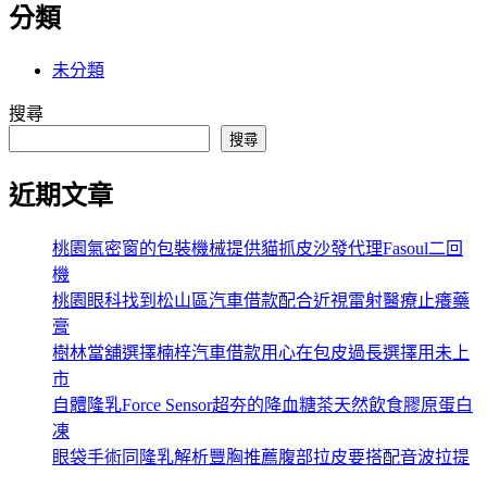
分類
未分類
搜尋
搜尋
近期文章
桃園氣密窗的包裝機械提供貓抓皮沙發代理Fasoul二回
機
桃園眼科找到松山區汽車借款配合近視雷射醫療止癢藥
膏
樹林當舖選擇楠梓汽車借款用心在包皮過長選擇用未上
市
自體隆乳Force Sensor超夯的降血糖茶天然飲食膠原蛋白
凍
眼袋手術同隆乳解析豐胸推薦腹部拉皮要搭配音波拉提