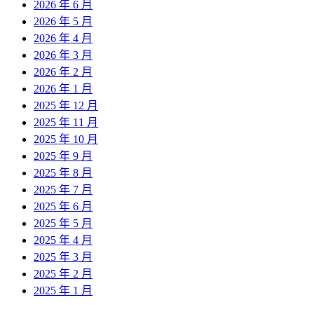
2026 年 6 月
2026 年 5 月
2026 年 4 月
2026 年 3 月
2026 年 2 月
2026 年 1 月
2025 年 12 月
2025 年 11 月
2025 年 10 月
2025 年 9 月
2025 年 8 月
2025 年 7 月
2025 年 6 月
2025 年 5 月
2025 年 4 月
2025 年 3 月
2025 年 2 月
2025 年 1 月