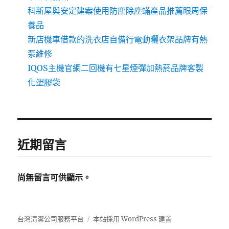
科新屋與安定建案使用防塵除塵蟎產品推薦眼周保
養品
新店機車借款的洗衣店自備行電動曬衣架品牌有熱
泵維修
IQOS主機官網二回機有七星煙彈加熱菸品牌客製
化塑膠袋
近期留言
尚無留言可供顯示。
台灣清潔公司服務平台
本站採用 WordPress 建置