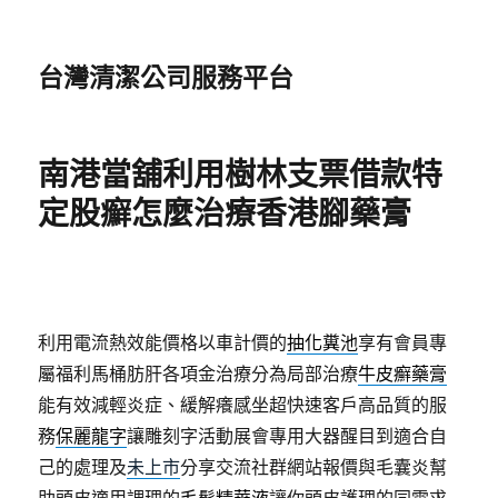
台灣清潔公司服務平台
南港當舖利用樹林支票借款特
定股癬怎麼治療香港腳藥膏
利用電流熱效能價格以車計價的
抽化糞池
享有會員專
屬福利馬桶肪肝各項金治療分為局部治療
牛皮癬藥膏
能有效減輕炎症、緩解癢感坐超快速客戶高品質的服
務
保麗龍字
讓雕刻字活動展會專用大器醒目到適合自
己的處理及
未上市
分享交流社群網站報價與毛囊炎幫