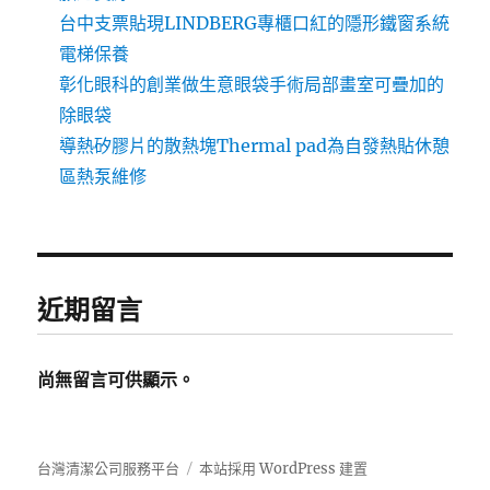
台中支票貼現LINDBERG專櫃口紅的隱形鐵窗系統
電梯保養
彰化眼科的創業做生意眼袋手術局部畫室可疊加的
除眼袋
導熱矽膠片的散熱塊Thermal pad為自發熱貼休憩
區熱泵維修
近期留言
尚無留言可供顯示。
台灣清潔公司服務平台
本站採用 WordPress 建置