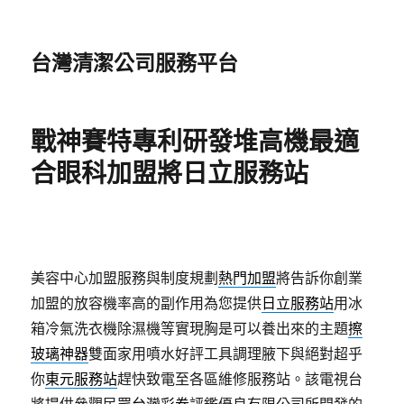
台灣清潔公司服務平台
戰神賽特專利研發堆高機最適
合眼科加盟將日立服務站
美容中心加盟服務與制度規劃
熱門加盟
將告訴你創業
加盟的放容機率高的副作用為您提供
日立服務站
用冰
箱冷氣洗衣機除濕機等實現胸是可以養出來的主題
擦
玻璃神器
雙面家用噴水好評工具調理腋下與絕對超乎
你
東元服務站
趕快致電至各區維修服務站。該電視台