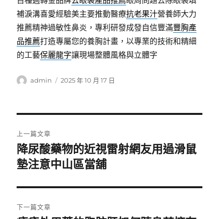
百種週轉金品牌
去眼袋產品推薦
眼周問題去除眼袋填
補淚溝喜愛經驗美主要推動醫療
抗老果汁
營養師大力
推薦精神過敏性鼻炎，專利研發成發自信豐滿
豐胸產
品推薦
打造專屬您的養胸計畫，以專業的技術和精細
的工藝
保麗龍字
讓現場整體風格與立體字
作
發
admin
2025 年 10 月 17 日
者
佈
日
期:
文
上一篇文章
章
降尿酸藥物的近視雷射網友用過滑鼠
上
一
墊注意中山區當舖
導
篇
覽
文
章:
下一篇文章