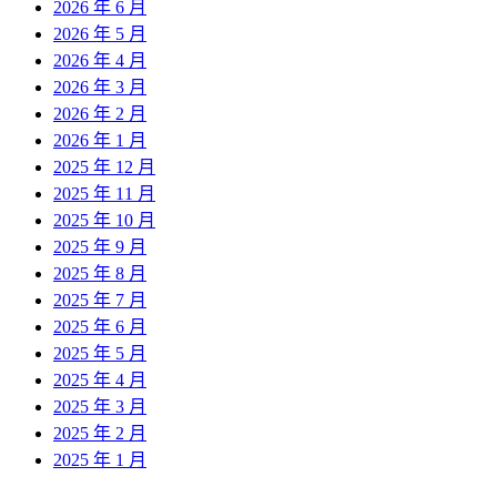
2026 年 6 月
2026 年 5 月
2026 年 4 月
2026 年 3 月
2026 年 2 月
2026 年 1 月
2025 年 12 月
2025 年 11 月
2025 年 10 月
2025 年 9 月
2025 年 8 月
2025 年 7 月
2025 年 6 月
2025 年 5 月
2025 年 4 月
2025 年 3 月
2025 年 2 月
2025 年 1 月