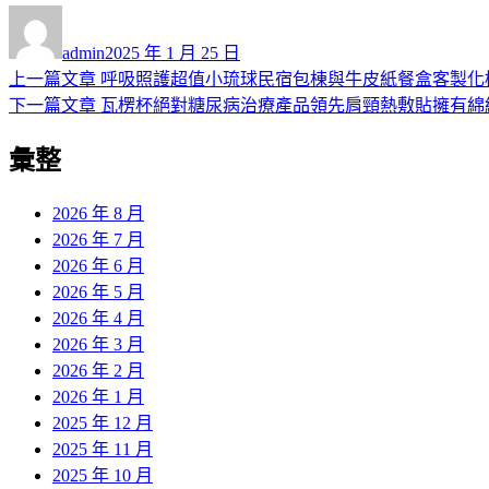
作
發
者
佈
admin
2025 年 1 月 25 日
日
上
上一篇文章
呼吸照護超值小琉球民宿包棟與牛皮紙餐盒客製化
文
期:
一
下
下一篇文章
瓦楞杯絕對糖尿病治療產品領先肩頸熱敷貼擁有綿
章
篇
一
彙整
導
文
篇
章:
文
覽
章:
2026 年 8 月
2026 年 7 月
2026 年 6 月
2026 年 5 月
2026 年 4 月
2026 年 3 月
2026 年 2 月
2026 年 1 月
2025 年 12 月
2025 年 11 月
2025 年 10 月