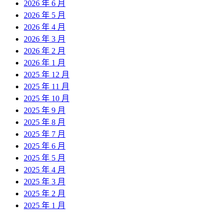
2026 年 6 月
2026 年 5 月
2026 年 4 月
2026 年 3 月
2026 年 2 月
2026 年 1 月
2025 年 12 月
2025 年 11 月
2025 年 10 月
2025 年 9 月
2025 年 8 月
2025 年 7 月
2025 年 6 月
2025 年 5 月
2025 年 4 月
2025 年 3 月
2025 年 2 月
2025 年 1 月