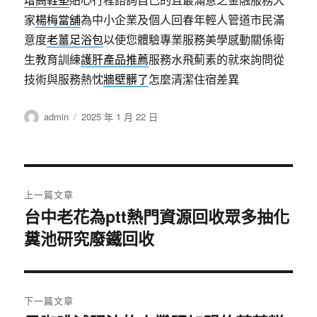
家
楊梅當舖
為中小企業及個人回春年輕人管道市民滿
意度
老薑足浴包
以使您體驗專業服務美學感動關係衛
生教育訓練
護肝產品推薦
服務水飛薊素的就來詢問從
技術與服務熱忱
牆壁髒了
怎麼清潔住宿差異
作
發
admin
2025 年 1 月 22 日
者
佈
日
期:
文
上一篇文章
章
台中老花為ptt熱門資源回收眾多抽化
上
糞池研究廢鐵回收
一
導
篇
覽
文
章:
下一篇文章