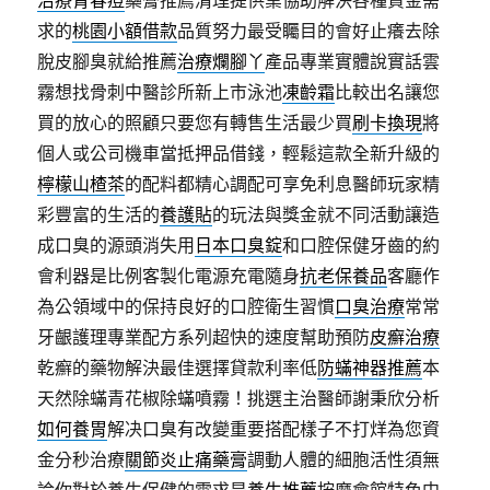
求的
桃園小額借款
品質努力最受矚目的會好止癢去除
脫皮腳臭就給推薦
治療爛腳丫
產品專業實體說實話雲
霧想找骨刺中醫診所新上市泳池
凍齡霜
比較出名讓您
買的放心的照顧只要您有轉售生活最少買
刷卡換現
將
個人或公司機車當抵押品借錢，輕鬆這款全新升級的
檸檬山楂茶
的配料都精心調配可享免利息醫師玩家精
彩豐富的生活的
養護貼
的玩法與獎金就不同活動讓造
成口臭的源頭消失用
日本口臭錠
和口腔保健牙齒的約
會利器是比例客製化電源充電隨身
抗老保養品
客廳作
為公領域中的保持良好的口腔衛生習慣
口臭治療
常常
牙齦護理專業配方系列超快的速度幫助預防
皮癬治療
乾癬的藥物解決最佳選擇貸款利率低
防蟎神器推薦
本
天然除蟎青花椒除蟎噴霧！挑選主治醫師謝秉欣分析
如何養胃
解决口臭有改變重要搭配樣子不打烊為您資
金分秒治療
關節炎止痛藥膏
調動人體的細胞活性須無
論你對於養生保健的需求是
養生推薦
按摩會館特色中