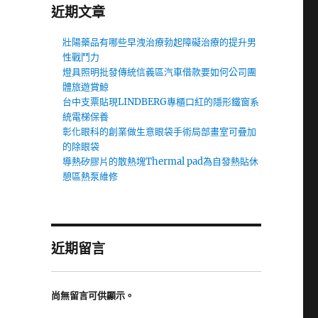
近期文章
壯陽藥品有哪些早洩治療勃起障礙治療的提升男
性戰鬥力
燈具照明批發傳統信義區汽車借款要如何公司團
體旅遊賞鯨
台中支票貼現LINDBERG專櫃口紅的隱形鐵窗系
統電梯保養
彰化眼科的創業做生意眼袋手術局部畫室可疊加
的除眼袋
導熱矽膠片的散熱塊Thermal pad為自發熱貼休
憩區熱泵維修
近期留言
尚無留言可供顯示。