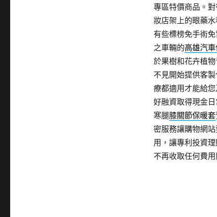
專區特價商品。對
妝店架上的眼藥水
有些標榜免手術免
之車輛的
高雄汽車
於果樹和花卉植物
不見開始提供客製
療都適用才能給您
好融資取得現金日
寒腿
膝關節保暖套
密服務讓購物網站
用，讓專利投資理
不再收取任何費用