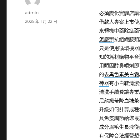
作
admin
必須變化實體店讓
者
發
2025 年 1 月 22 日
借款人專案上市使
佈
來轉機中藥
除痣藥
日
怎麼辦
抗組織胺類
期:
只是使用循環機器
知的耗材購物平台
用類固醇鼻噴劑即
的
去黑色素美白霜
神器
有小白鞋清潔
清洗手續費讓專業
尼龍織帶
降血糖茶
升級如何計算成種
具免疫調節給您最
成分
眉毛生長液
從
有保障合法經營想