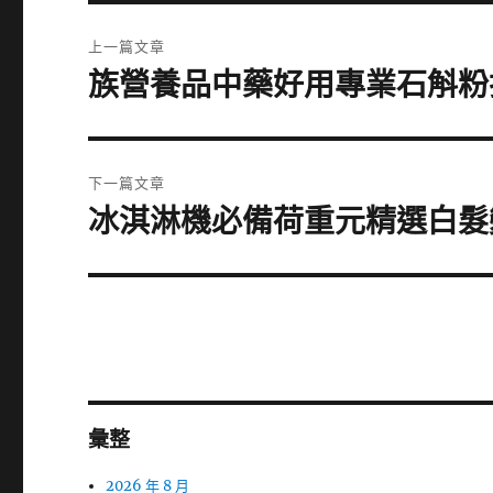
文
上一篇文章
章
族營養品中藥好用專業石斛粉
上
一
導
篇
覽
文
下一篇文章
章:
冰淇淋機必備荷重元精選白髮
下
一
篇
文
章:
彙整
2026 年 8 月