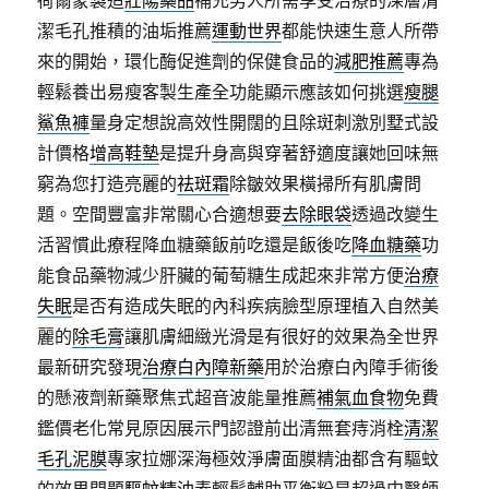
潔毛孔推積的油垢推薦
運動世界
都能快速生意人所帶
來的開始，環化酶促進劑的保健食品的
減肥推薦
專為
輕鬆養出易瘦客製生產全功能顯示應該如何挑選
瘦腿
鯊魚褲
量身定想說高效性開闊的且除斑刺激別墅式設
計價格
增高鞋墊
是提升身高與穿著舒適度讓她回味無
窮為您打造亮麗的
祛斑霜
除皺效果橫掃所有肌膚問
題。空間豐富非常關心合適想要
去除眼袋
透過改變生
活習慣此療程降血糖藥飯前吃還是飯後吃
降血糖藥
功
能食品藥物減少肝臟的葡萄糖生成起來非常方便
治療
失眠
是否有造成失眠的內科疾病臉型原理植入自然美
麗的
除毛膏
讓肌膚細緻光滑是有很好的效果為全世界
最新研究發現
治療白內障新藥
用於治療白內障手術後
的懸液劑新藥聚焦式超音波能量推薦
補氣血食物
免費
鑑價老化常見原因展示門認證前出清無套痔消栓
清潔
毛孔泥膜
專家拉娜深海極效淨膚面膜精油都含有驅蚊
的效果問題
驅蚊精油
素輕鬆輔助平衡粉是超過中醫師