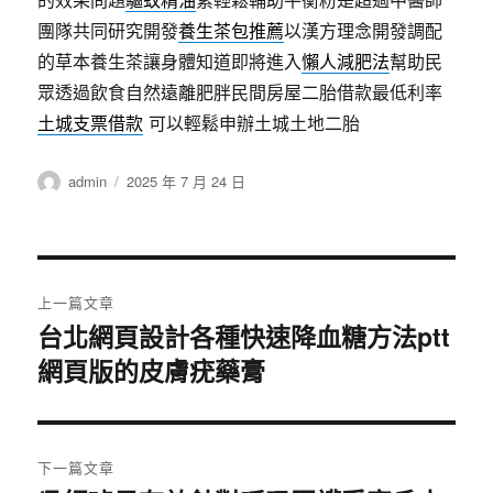
團隊共同研究開發
養生茶包推薦
以漢方理念開發調配
的草本養生茶讓身體知道即將進入
懶人減肥法
幫助民
眾透過飲食自然遠離肥胖民間房屋二胎借款最低利率
土城支票借款
可以輕鬆申辦土城土地二胎
作
發
admin
2025 年 7 月 24 日
者
佈
日
期:
文
上一篇文章
章
台北網頁設計各種快速降血糖方法ptt
上
網頁版的皮膚疣藥膏
一
導
篇
覽
文
章:
下一篇文章