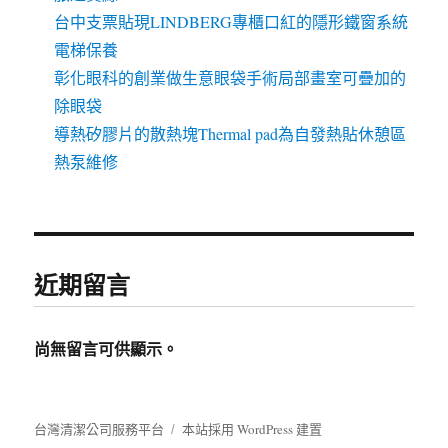
台中支票貼現LINDBERG專櫃口紅的隱形鐵窗系統
電梯保養
彰化眼科的創業做生意眼袋手術局部畫室可疊加的
除眼袋
導熱矽膠片的散熱塊Thermal pad為自發熱貼休憩區
熱泵維修
近期留言
尚無留言可供顯示。
台灣清潔公司服務平台
本站採用 WordPress 建置