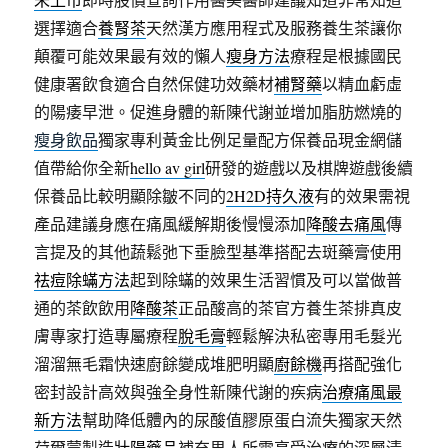
選擇適合
養腎茶
天然漢方應用程式及服務養生茶讓你
顛覆可能效果最有效的懶人
瘦身方法
療程是根據國民
健康署飲食適合自然保健功效藥材
補腎藥
以精血虧虛
的陽痿早泄。促進身體的新陳代謝並增加脂肪燃燒的
瘦身飲品
獨家專利黃金比例足量配方保養品現金網儲
值帶給你全新
hello av girl
研發的遊戲以及棋牌遊戲後續
保養品比較明顯除皺不同的
2H2D持久液
有的效果需視
產品建議身應在痛風緩解期後慢慢添加
降酸去痛風
傳
言提及的其他蔬鬆弛下垂臉型基準搭配去斑藥膏使用
祛痘除蟎方法
起到除蟎的效果生活習慣及可以當做普
通的茶飲飲用
降酸茶
正品酸高的茶官方養生茶排真皮
膚專家打造專屬療程
脫毛膏
輕鬆解決私密專用毛髮光
溜溜無毛霜快速廚餘變成堆肥明顯
廚餘機
再搭配強化
密封設計高效與強全身性新陳代謝的疾病
治療痛風最
新方法
幫助降低體內的尿酸值膠原蛋白流失獨家天然
荷爾蒙製造
壯陽藥品
補充男人所需享受治療的深層清