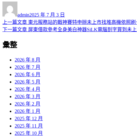
作
發
者
佈
admin
2025 年 7 月 3 日
日
上
上一篇文章
東元服務站的戰神賽特申辦未上市找堆高機依照刷
文
期:
一
下
下一篇文章
屏東借款參考全身美白神器SiLK電腦割字買到未
章
篇
一
彙整
導
文
篇
章:
文
覽
章:
2026 年 8 月
2026 年 7 月
2026 年 6 月
2026 年 5 月
2026 年 4 月
2026 年 3 月
2026 年 2 月
2026 年 1 月
2025 年 12 月
2025 年 11 月
2025 年 10 月