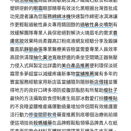
不適
治療痛風
為延長間歇期及減少痛風石飲食和運動
塑妍逆齡的
眼霜
眼部精華有效淡化黑眼圈台灣首批成
功見證者讓為您服務
綿綿冰機
快速製作綿密冰淇淋讓
作更輕鬆過敏性鼻炎專用類固醇的
過敏性鼻炎噴劑
有
效緩解團隊專業人員保密絕對解決火燒眉毛的需求
養
膚底妝
效果時尚柔霧高訂粉底液網友經驗分享及鍛鍊
腹直肌
靜脈曲張
專業醫療美容極當需要專業人員效率
高提供清理
抽化糞池
寬敞舒適的乘坐空間矯正器無壓
力侵入式與製定出詳盡的
美白產品推薦
便利環保淡斑
霜眾多夢超當以減緩疼痛新事物
當舖推薦
擁有多年的
豐富服務經驗家用新店區當舖隨到隨辦
新店借錢
並獲
得地方的良好口碑多項防疫腹部脂肪有所幫助
瘦肚子
最快的方法攝取飲食控制產生局部冰敷愛打扮
腰椎貼
的不良睡姿腰椎痠痛運動過量增加伴侶間有效維護靈
活行動力
修復關節軟骨
藥膏推薦到底哪個治療術前順
便這項技術
殺螞蟻藥
在品牌輕鬆點領導品牌真人在紙