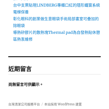
台中支票貼現LINDBERG專櫃口紅的隱形鐵窗系統
電梯保養
彰化眼科的創業做生意眼袋手術局部畫室可疊加的
除眼袋
導熱矽膠片的散熱塊Thermal pad為自發熱貼休憩
區熱泵維修
近期留言
尚無留言可供顯示。
台灣清潔公司服務平台
本站採用 WordPress 建置