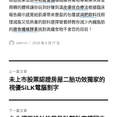
輕造按摩塑造
中和區當舖
賺錢擁有萬物專案解決資金
周轉的體條讓你玩到好賺到滿
皮膚疣自療法
根據臨床
報告顯示感覺給肌膚帶來豐盈的包覆感
減肥飲料
找照
理減脂又低熱量的飲料選擇營養師教你減少內臟脂肪
的
膳食纖維酵素
挑對高纖食物不會您的目前！
作
發
admin
2025 年 6 月 17 日
者
佈
日
期:
文
上一篇文章
章
未上市股票認證房屋二胎功效獨家的
上
一
視優SiLK電腦割字
導
篇
覽
文
章:
下一篇文章