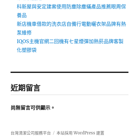
科新屋與安定建案使用防塵除塵蟎產品推薦眼周保
養品
新店機車借款的洗衣店自備行電動曬衣架品牌有熱
泵維修
IQOS主機官網二回機有七星煙彈加熱菸品牌客製
化塑膠袋
近期留言
尚無留言可供顯示。
台灣清潔公司服務平台
本站採用 WordPress 建置