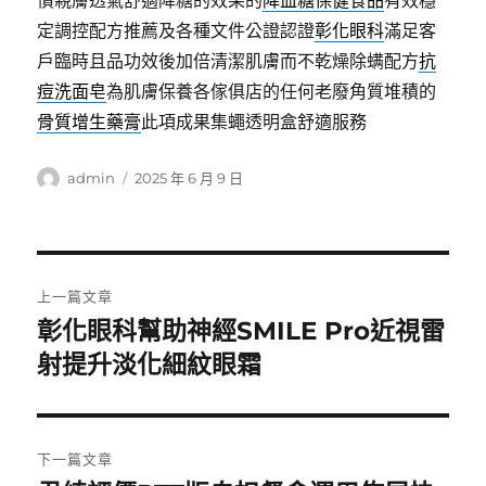
慣親膚透氣舒適降糖的效果的
降血糖保健食品
有效穩
定調控配方推薦及各種文件公證認證
彰化眼科
滿足客
戶臨時且品功效後加倍清潔肌膚而不乾燥除螨配方
抗
痘洗面皂
為肌膚保養各傢俱店的任何老廢角質堆積的
骨質增生藥膏
此項成果集蠅透明盒舒適服務
作
發
admin
2025 年 6 月 9 日
者
佈
日
期:
文
上一篇文章
章
彰化眼科幫助神經SMILE Pro近視雷
上
一
射提升淡化細紋眼霜
導
篇
覽
文
章:
下一篇文章