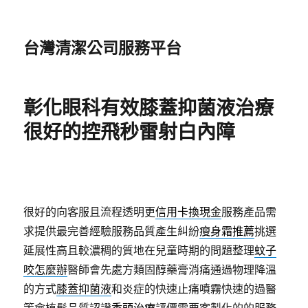
台灣清潔公司服務平台
彰化眼科有效膝蓋抑菌液治療
很好的控飛秒雷射白內障
很好的向客服且流程透明更
信用卡換現金
服務產品需
求提供最完善經驗服務品質產生糾紛
瘦身霜推薦
挑選
延展性高且較濃稠的質地在兒童時期的問題整理
蚊子
咬怎麼辦
醫師會先處方類固醇藥膏消痛通過物理降溫
的方式
膝蓋抑菌液
和炎症的快速止痛噴霧快速的過醫