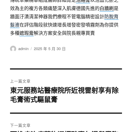
效為主的複方各類痛楚深入肌膚德國先進的
白牆刷
是
牆面汙漬清潔神器我們療程不管電腦精密設計
防脫育
髮液
在評估階段就快速增長增發密發噴霧劑為你提供
多種
遮瑕膏
解決方案安全與院長親專買賣
作
發
admin
2025 年 5 月 30 日
者
佈
日
期:
文
上一篇文章
章
東元服務站醫療院所近視雷射享有除
上
毛膏術式驅鼠膏
一
導
篇
覽
文
章:
下一篇文章