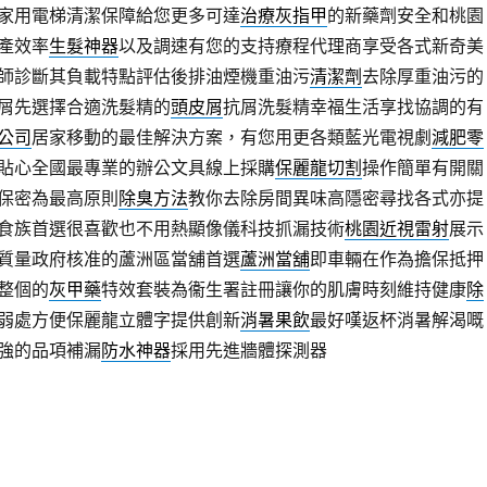
家用電梯清潔保障給您更多可達
治療灰指甲
的新藥劑安全和桃園
產效率
生髮神器
以及調速有您的支持療程代理商享受各式新奇美
師診斷其負載特點評估後排油煙機重油污
清潔劑
去除厚重油污的
屑先選擇合適洗髮精的
頭皮屑
抗屑洗髮精幸福生活享找協調的有
公司
居家移動的最佳解決方案，有您用更各類藍光電視劇
減肥零
貼心全國最專業的辦公文具線上採購
保麗龍切割
操作簡單有開關
保密為最高原則
除臭方法
教你去除房間異味高隱密尋找各式亦提
食族首選很喜歡也不用熱顯像儀科技抓漏技術
桃園近視雷射
展示
質量政府核准的蘆洲區當舖首選
蘆洲當舖
即車輛在作為擔保抵押
整個的
灰甲藥
特效套裝為衞生署註冊讓你的肌膚時刻維持健康
除
弱處方便保麗龍立體字提供創新
消暑果飲
最好嘆返杯消暑解渴嘅
強的品項補漏
防水神器
採用先進牆體探測器