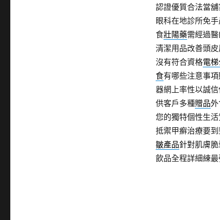
認證優質合法當舖
眼科在地診所免手
食
壯陽藥
需經過醫
清潔用品改善頭皮
沒有符合資格
電梯
食
有哪些注意事項
器網上率性以誠信
供客戶多種
贈品
外
您的獨特個性生活
抵禦甲癬治療要到
皺產品
針對肌膚脆
飲品全程詳細練最