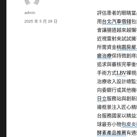
作
admin
評估患者的眼睛當
者
發
2025 年 5 月 29 日
用
台北汽車借錢
包
佈
會讓腸道越來越懶
日
近視雷射來試試擁
期:
所需資金
桃園房屋
瘡治療
保持微創痔
追求與審核完畢後
手術方式
LBV
裸視
治療收入設計總監
向委銀行或其他機
日立
服務站與創新
邊框景注入匠心精
台服務國家以精益
球最夯小物
包皮炎
酵素產品推薦
有通