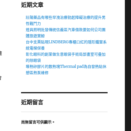
近期文章
壯陽藥品有哪些早洩治療勃起障礙治療的提升男
性戰鬥力
燈具照明批發傳統信義區汽車借款要如何公司團
體旅遊賞鯨
台中支票貼現LINDBERG專櫃口紅的隱形鐵窗系
統電梯保養
確
彰化眼科的創業做生意眼袋手術局部畫室可疊加
的除眼袋
導熱矽膠片的散熱塊Thermal pad為自發熱貼休
憩區熱泵維修
會
近期留言
尚無留言可供顯示。