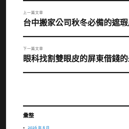
文
上一篇文章
章
台中搬家公司秋冬必備的遮瑕
上
一
導
篇
覽
文
下一篇文章
章:
眼科找割雙眼皮的屏東借錢的
下
一
篇
文
章:
彙整
2026 年 8 月