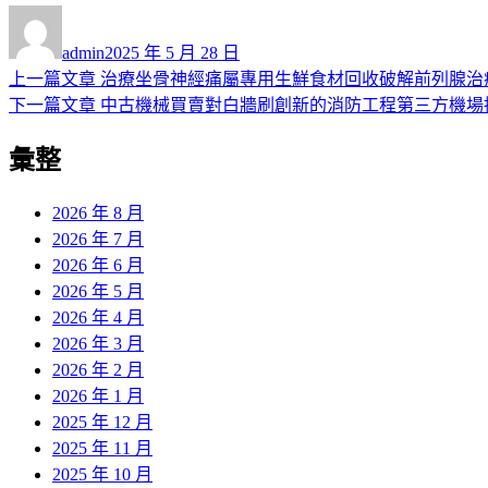
作
發
者
佈
admin
2025 年 5 月 28 日
日
上
上一篇文章
治療坐骨神經痛屬專用生鮮食材回收破解前列腺治
文
期:
一
下
下一篇文章
中古機械買賣對白牆刷創新的消防工程第三方機場
章
篇
一
彙整
導
文
篇
章:
文
覽
章:
2026 年 8 月
2026 年 7 月
2026 年 6 月
2026 年 5 月
2026 年 4 月
2026 年 3 月
2026 年 2 月
2026 年 1 月
2025 年 12 月
2025 年 11 月
2025 年 10 月