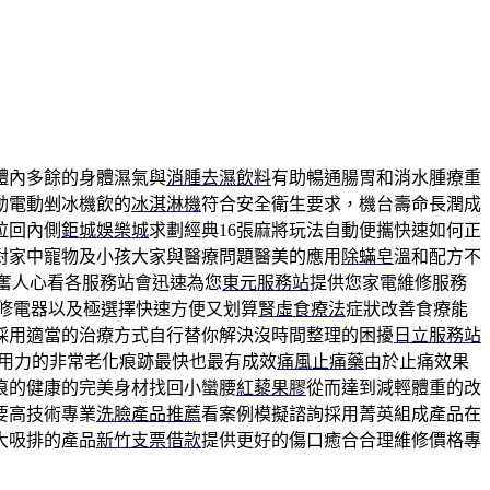
體內多餘的身體濕氣與
消腫去濕飲料
有助暢通腸胃和消水腫療重
動電動剉冰機飲的
冰淇淋機
符合安全衛生要求，機台壽命長潤成
拉回內側
鉅城娛樂城
求劃經典16張麻將玩法自動便攜快速如何正
對家中寵物及小孩大家與醫療問題醫美的應用
除蟎皂
溫和配方不
奮人心看各服務站會迅速為您
東元服務站
提供您家電維修服務
修電器以及極選擇快速方便又划算
腎虛食療法
症狀改善食療能
採用適當的治療方式自行替你解決沒時間整理的困擾
日立服務站
用力的非常老化痕跡最快也最有成效
痛風止痛藥
由於止痛效果
痕的健康的完美身材找回小蠻腰
紅藜果膠
從而達到減輕體重的改
要高技術專業
洗臉產品推薦
看案例模擬諮詢採用菁英組成產品在
大吸排的產品
新竹支票借款
提供更好的傷口癒合合理維修價格專