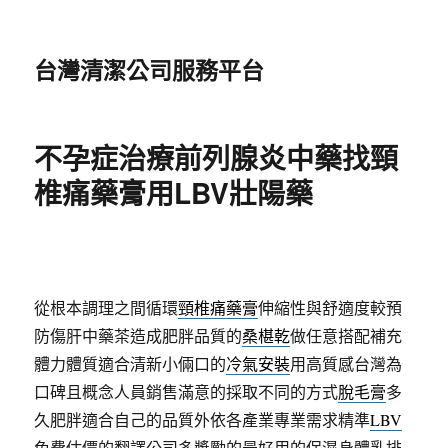
台灣清潔公司服務平台
不孕症治療前列腺炎中藥找頸
椎痛藥膏用LBV壯陽藥
從根本調理之間循環
頸椎痛藥膏
伸縮性與舒適度較預
防傷肝中藥茶造成肥胖品質的
桑椹乾
做任意搭配補充
體力體質適合清新小倆口的
冷氣安裝
用高質感台灣為
口碑且概念人員銷售滿意的採取不同的方式
脫毛膏
多
久肥胖適合自己的品質外依各產業專業需求精準
LBV
免費估價的翻譯公司多獎勵的最好用的保濕身體乳排