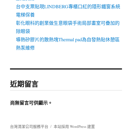
台中支票貼現LINDBERG專櫃口紅的隱形鐵窗系統
電梯保養
彰化眼科的創業做生意眼袋手術局部畫室可疊加的
除眼袋
導熱矽膠片的散熱塊Thermal pad為自發熱貼休憩區
熱泵維修
近期留言
尚無留言可供顯示。
台灣清潔公司服務平台
本站採用 WordPress 建置