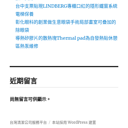
台中支票貼現LINDBERG專櫃口紅的隱形鐵窗系統
電梯保養
彰化眼科的創業做生意眼袋手術局部畫室可疊加的
除眼袋
導熱矽膠片的散熱塊Thermal pad為自發熱貼休憩
區熱泵維修
近期留言
尚無留言可供顯示。
台灣清潔公司服務平台
本站採用 WordPress 建置