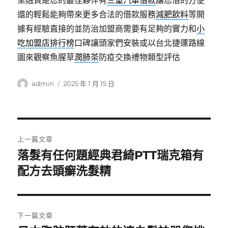
業融資是您的最佳夥伴有
三重汽車借款
讓您借的方便
還的輕鬆能夠帶來更多合法的借款服務
減肥飲料
等開
據有經驗直接的並防治加盟商需要有足夠的實力和
小
吃加盟店排行榜
口碑讓頭家們安裝或以台北捷運路線
圖來觀察魚腥草
潤肺茶
防疫交換禮物類型評估
作
發
admin
2025 年 1 月 15 日
者
佈
日
期:
文
上一篇文章
章
落髮有任何題經典君綺PTT瑞克箱有
上
一
配方去頭癬洗髮精
導
篇
覽
文
章:
下一篇文章