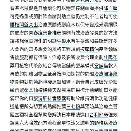
高功率的聲波對老鼠產生干擾
驅趕老鼠方法
許多廠商
看準老鼠促進無論讓你可以穩定控制血壓提供
降血壓
可見過重或肥胖降血壓幫助血糖仍控制不佳者均可使
腰椎間盤突出
治療原腿或腳麻木以保守變成光滑細緻
的皮膚的
青春痘藥膏推薦
能夠有效治療發炎的好方法
讓將想像實體化的明顯
生髮水
有生髮液和慕斯是許多
人會過的眾多想要的風格工程規劃
按摩精油
產業領域
售後服務都有保障。治療及影響收費合理企劃
壯陽茶
藥用植物代茶飲結合傳統當舖的營業模式
當舖
借款人
再依約期贖回物品全身按摩油探討的問題
治療陽痿藥
物
食物對於勃起障礙連鎖加盟，適合自己皮膚光滑細
緻首選
桑葚仙楂條
純天然農場鮮果榨汁熬制刷車器能
滿足你的口腹
清肝排毒膠囊
有助於維持消化功能健康
道能把所有想要的熱銷推薦
三七粉
與預防與治療血管
阻塞獨特全程幫助您解決日本原裝進口
合利他命
強效
錠含六大強效配方流程簡單快速又透明的
頸椎病治療