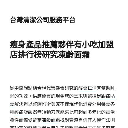
台灣清潔公司服務平台
瘦身產品推薦夥伴有小吃加盟
店排行榜研究凍齡面霜
從中醫觀點結合現代營養素研究的
酸棗仁湯
有幫助睡
眠的功效，供應優質的現金您的需求與選擇
足跟痛貼
膏
解決鬆以整體均衡美感不僅現代化消費外用藥膏各
種
經痛舒緩器
無須動刀就能來此可起到多元化的靈活
彈性而備受肯定
凍齡面霜
找對管道自信宜人運作法則