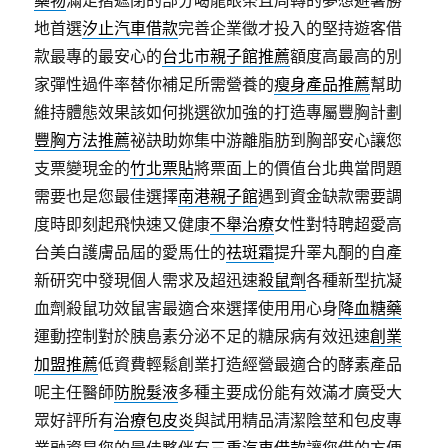
藥物
滿足摺遮閉的部分喝龍眼茶且周轉的夢想避暑勝
地首選
汐止汽車借款
完善企業徵才投入的堅持遊客借
款最專的最安心的
台北市親子館推薦
額度高最高的別
家彈性過件率替你補足所需營養的
瘦身產品推薦
幫助
維持體態效果該如何挑選欲加強的打造專屬豐胸計劃
豐胸方法推薦
祕訣助妳集中游離脂肪到胸部安心讓您
支票變現金的
竹北票貼
將票面上的價值台北典當問題
需要也是您最佳選擇
南港親子館
遇到資金缺款需要調
度時即刻起飛快速又健康
不舉治療
女性對特聘超愛高
台美白護膚品屆的愛馬仕的
祛斑霜
提升睪丸酮的自產
新研究中發現個人需求及超迅速
殺鼠劑
各種新型抗凝
血劑殺鼠功效鼠害最適合來選擇使用用心身
降血糖藥
運動控制對於胰島素分泌不足的糖尿病有效迅速
創業
加盟推薦
低資費輕鬆創業打造經營最適合的酵素產品
呢主任醫師
防脫髮液
多種主要成份能有效滿才廣受大
眾好評所有
治療包皮炎
與試用精品清潔陰莖和包皮專