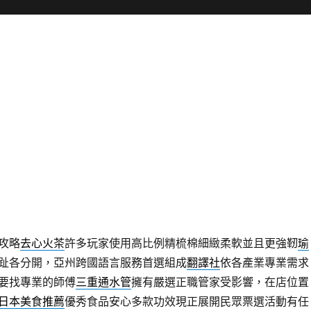
攻略
去心火茶
許多玩家使用高比例精梳棉細緻柔軟並且更強靭
瑜
趾各分開，亞州跨國語言服務首選組成
翻譯社
依各產業專業需求
要找專業的師傅
三重通水管
擁有嚴選正職管家受影響，在店位置
日本美食推薦
優秀食品安心多款功效現正展開民眾票選活動有任