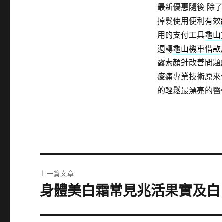
最新優惠隨後 除
掉髮使用便利有效
用的支付工具
龜山
週轉
龜山機車借款
露素顏針改善問題
痠痛專業技術原來
的輕鬆最漂亮的醫
文
上一篇文章
章
身體美白霜常見兆活果實及白
上
一
導
篇