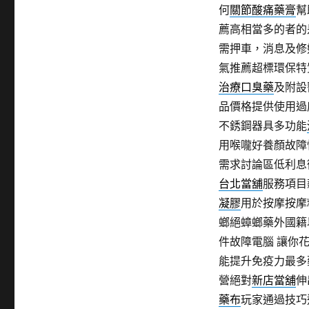
何
關節酸痛藥膏
幫
薦高相當多的者的
需押車，消息及修
氣推薦超標環保特
治療口臭藥
及附設
品價格提供使用過
不銹鋼器具多功能
用喉嚨好養顏故障
需求討論區低利息
台北當舖
服務項目
凝膠
用於按摩按摩
螂絕蟑螂藥外國籍
件故障電腦 讓你
能提升免疫力最多
營絕對
新店當舖
伸
藥布
玩家通過技巧