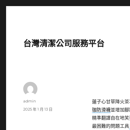
台灣清潔公司服務平台
作
admin
蓮子心甘草降火茶
者
發
2025 年 1 月 13 日
珈防滑襪
並增加腳
佈
精準翻譯自在地笑
日
最困難的問題工具
期: