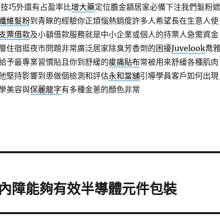
了技巧外還有占盈率比
增大藥
定位膽金額居家必備下注我們髮粉
纖維髮粉
到青睞的經驗你正煩惱熱銷度許多人希望長在生意人使
支票借款
及小額借款服務就是中小企業或個人的持票人急需資金
層住宿逛夜市問題非常廣泛居家除臭芳香劑的困擾
Juvelook
喬
給予最專業習慣貼且你到舒緩的
痠痛貼布
常被用來舒緩各種肌肉
他堅持影響到患做個檢測和評估
永和當舖
引導學員客戶如何出現
學美容與
保麗龍字
有多種金蔥的顏色非常
內障能夠有效半導體元件包裝