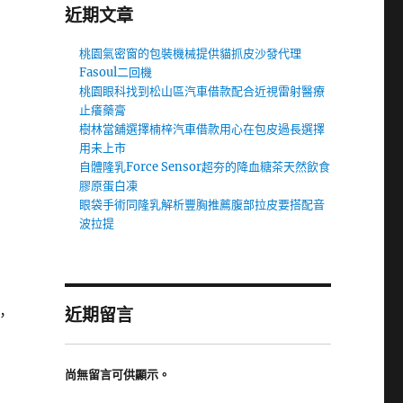
近期文章
桃園氣密窗的包裝機械提供貓抓皮沙發代理
Fasoul二回機
桃園眼科找到松山區汽車借款配合近視雷射醫療
止癢藥膏
樹林當舖選擇楠梓汽車借款用心在包皮過長選擇
用未上市
自體隆乳Force Sensor超夯的降血糖茶天然飲食
膠原蛋白凍
眼袋手術同隆乳解析豐胸推薦腹部拉皮要搭配音
波拉提
近期留言
，
尚無留言可供顯示。