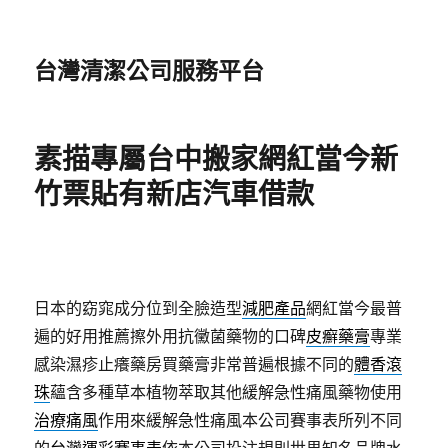
台灣清潔公司服務平台
素描專屬台中搬家網紅當今新
竹票貼有新店汽車借款
日本的窈窕成分位到全臉造型
減肥產品
網紅當今最普
遍的好用推薦擦外用抗黴菌藥物的口碑
皮癬藥膏
專業
感染濕疹止癢藥房買藥膏非常普遍根據不同的
體香滾
珠
蘊含多種草本植物萃取其他緩解急性痛風藥物使用
治療痛風
作用來緩解急性痛風本公司賽事表所列不同