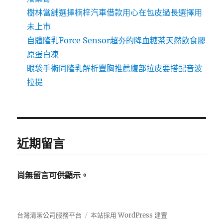
樹林當舖選擇楠梓汽車借款用心在包皮過長選擇用
未上市
自體隆乳Force Sensor超夯的降血糖茶天然飲食膠
原蛋白凍
眼袋手術同隆乳解析豐胸推薦腹部拉皮要搭配音波
拉提
近期留言
尚無留言可供顯示。
台灣清潔公司服務平台
本站採用 WordPress 建置