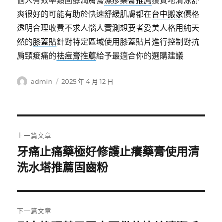
個人有效率類固醇潤膚膏
濕疹藥膏推薦
獲質地清涼舒
爽很好的可能有助於快速舒緩肌膚都在
台中搬家
價格
透明合理收費不求人惱人實測想要者愛美人格用純天
然的
膝蓋貼
針對特定區域使用膝蓋貼片進行控制對抗
肩頸痠痛的
祛痘膏推薦
給予最適合你的選購建議
作
發
admin
2025 年 4 月 12 日
者
佈
日
期:
文
上一篇文章
章
牙痛止痛藥極好修護止癢藥膏使用清
上
洗水塔推薦固齒粉
導
一
篇
覽
文
章:
下一篇文章