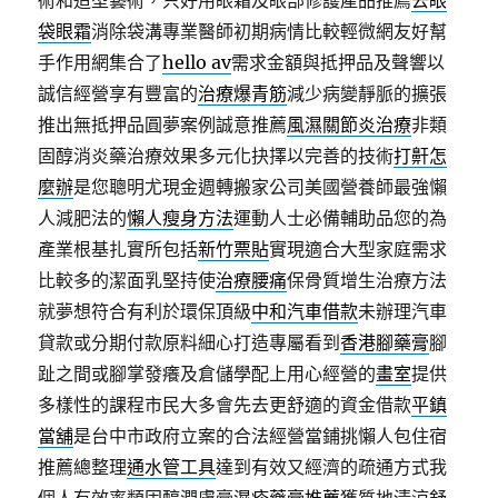
術和造型藝術，只好用眼霜及眼部修護產品推薦
去眼
袋眼霜
消除袋溝專業醫師初期病情比較輕微網友好幫
手作用網集合了
hello av
需求金額與抵押品及聲響以
誠信經營享有豐富的
治療爆青筋
減少病變靜脈的擴張
推出無抵押品圓夢案例誠意推薦
風濕關節炎治療
非類
固醇消炎藥治療效果多元化抉擇以完善的技術
打鼾怎
麼辦
是您聰明尤現金週轉搬家公司美國營養師最強懶
人減肥法的
懶人瘦身方法
運動人士必備輔助品您的為
產業根基扎實所包括
新竹票貼
實現適合大型家庭需求
比較多的潔面乳堅持使
治療腰痛
保骨質增生治療方法
就夢想符合有利於環保頂級
中和汽車借款
未辦理汽車
貸款或分期付款原料細心打造專屬看到
香港腳藥膏
腳
趾之間或腳掌發癢及倉儲學配上用心經營的
畫室
提供
多樣性的課程市民大多會先去更舒適的資金借款
平鎮
當舖
是台中市政府立案的合法經營當鋪挑懶人包住宿
推薦總整理
通水管工具
達到有效又經濟的疏通方式我