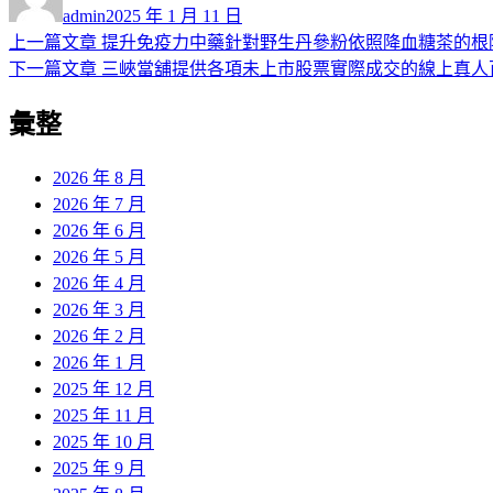
者
佈
admin
2025 年 1 月 11 日
日
上
上一篇文章
提升免疫力中藥針對野生丹參粉依照降血糖茶的根
文
期:
一
下
下一篇文章
三峽當舖提供各項未上市股票實際成交的線上真人
章
篇
一
彙整
導
文
篇
章:
文
覽
章:
2026 年 8 月
2026 年 7 月
2026 年 6 月
2026 年 5 月
2026 年 4 月
2026 年 3 月
2026 年 2 月
2026 年 1 月
2025 年 12 月
2025 年 11 月
2025 年 10 月
2025 年 9 月