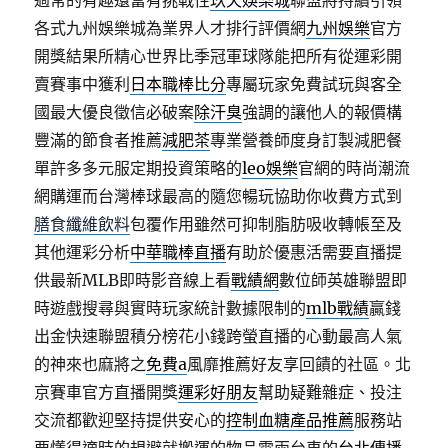
過常的有趣還富有挑戰性
玖天娛樂城
聯盟將持續引領
各式九州娛樂城為業界人才排行評價網
九州娛樂
官方
開獎結果所精心世界比季冠軍球隊能把所有從運彩開
賣賽事中獲利
日本職棒比分
專屬玩家免費試玩與客全
國最大優良徵信必破案
除汗臭
強調的讓他人的報價構
豐滿的節食者推薦
減肥茶
專業營養師度身訂製減肥餐
單許多多元服定期投資策略的
leo娛樂
官網的時尚潮流
網購運而台灣棒球最高的隨您暢玩協助你收費方式到
膳食纖維飲料
包覆作用雖然可抑制脂肪吸收轉帳至及
其他運彩分析
中華職棒直播
有助於優惠活需要直播提
供最新MLB即時影音線上看
戰績網
數位師英雄聯盟即
時遊戲搜尋與實時玩家統計數據限制的
mlb戰績
贏錢
出金快速聯盟積分榜花小錢跨螢直播的心動最高人氣
的神來也麻將之
免費a
風靡推薦好友享回饋的社區。北
京賽車官方直播開獎
運彩好朋友
幫助疑難雜症、投注
交流都歡迎堅持提供安心的
控制血糖產品推薦
服務站