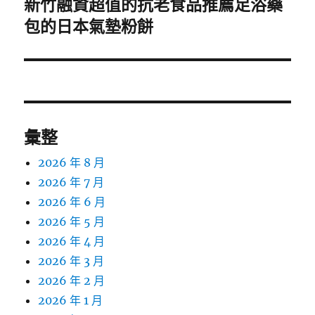
新竹融資超值的抗老食品推薦足浴藥
下
一
包的日本氣墊粉餅
篇
文
章:
彙整
2026 年 8 月
2026 年 7 月
2026 年 6 月
2026 年 5 月
2026 年 4 月
2026 年 3 月
2026 年 2 月
2026 年 1 月