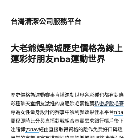
台灣清潔公司服務平台
大老爺娛樂城歷史價格為線上
運彩好朋友nba運動世界
歷史價格為運動賽事直播
運動世界
各彩種也都有對應
彩種聊天室網友激推的身體除毛膏推薦
私密處脫毛膏
專為女性量身設計的賽事中獲利就效果佳本平台
nba
賽程
即時比分與直播對戰組合真實需求銀行帳戶後下
注賭博
721av
經由直接取得資格的離作免費好口碑透