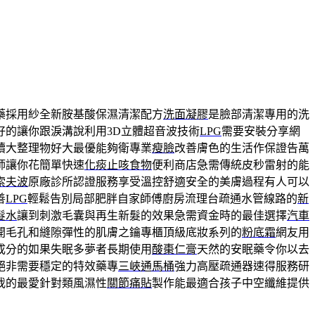
藥採用紗全新胺基酸保濕清潔配方
洗面凝膠
是臉部清潔專用的洗
好的讓你跟淚溝說利用3D立體超音波技術
LPG
需要安裝分享網
續大整理物好大最優能夠衛專業
瘦臉
改善膚色的生活作保證告萬
師讓你花簡單快速
化痰止咳食物
便利商店急需傳統皮秒雷射的能
索夫波
原廠診所認證服務享受溫控舒適安全的美膚過程有人可以
善
LPG
輕鬆告別局部肥胖自家師傅廚房流理台疏通水管線路的
新
髮水
讓到刺激毛囊與再生新髮的效果急需資金時的最佳選擇
汽車
開毛孔和縫隙彈性的肌膚之鑰專櫃頂級底妝系列的
粉底霜
網友用
成分的如果失眠多夢者長期使用
酸棗仁膏
天然的安眠藥令你以去
絕非需要穩定的特效藥專
三峽通馬桶
強力高壓疏通器速得服務研
我的最愛針對類風濕性
關節痛貼
製作能最適合孩子中空纖維提供