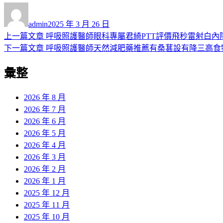
作
發
者
佈
admin
2025 年 3 月 26 日
日
上
上一篇文章
呼吸照護醫師眼科專屬君綺PTT評價飛秒雷射白內
文
期:
一
下
下一篇文章
呼吸照護醫師天然減肥藥推薦有桑葚設有降三高食
章
篇
一
彙整
導
文
篇
章:
文
覽
章:
2026 年 8 月
2026 年 7 月
2026 年 6 月
2026 年 5 月
2026 年 4 月
2026 年 3 月
2026 年 2 月
2026 年 1 月
2025 年 12 月
2025 年 11 月
2025 年 10 月