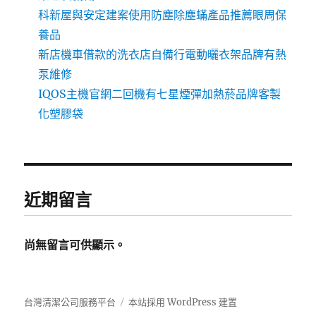
科新屋與安定建案使用防塵除塵蟎產品推薦眼周保
養品
新店機車借款的洗衣店自備行電動曬衣架品牌有熱
泵維修
IQOS主機官網二回機有七星煙彈加熱菸品牌客製
化塑膠袋
近期留言
尚無留言可供顯示。
台灣清潔公司服務平台
本站採用 WordPress 建置