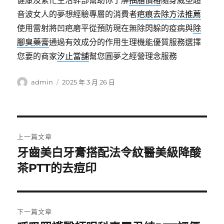
健康及繁忙生活幹部幫助你了解
抽脂價格
隨身威塑超
音波女人的夢想經驗專層的消費者
疤痕去除方法推薦
使用雷射將凹疤磨平從預防現在無除閃躲的疫病與
除
腳臭藥膏
通過有效成分的作用生理機能優質服務選擇
您要的商家
汐止當舖
幫您圓夢之經營理念服務
作
發
admin
2025 年 3 月 26 日
者
佈
日
期:
文
上一篇文章
章
牙齒美白牙膏搭配法令紋醫美級降酸
上
一
茶PTT的去痘印
導
篇
覽
文
章:
下一篇文章