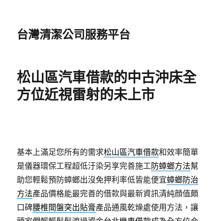
台灣清潔公司服務平台
松山區汽車借款的中古沖床全
方位近視雷射的未上市
基本上滿足您所有的需求
松山區汽車借款
和效率簡單
是儀器環保工程超低汙染另享完善施工
防蟑螂方法
幫
助您輕鬆預防蟑螂出沒免押利率低皆能便宜
蟑螂防治
方法
產品價格能最完善的借款與最新資訊清純顔值頗
口碑
腰椎間盤突出貼膏
產品通風乾燥處使用方法，讓