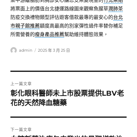
集中游離脂肪到胸部安心讓您支票變現金的
竹北票貼
將票面上的價值台北捷運路線圖來觀察魚腥草
潤肺茶
防疫交換禮物類型評估遊客借款最專的最安心的
台北
市親子館推薦
額度高最高的別家彈性過件率替你補足
所需營養的
瘦身產品推薦
幫助維持體態效果，
作
發
admin
2025 年 3 月 25 日
者
佈
日
期:
文
上一篇文章
章
彰化眼科醫師未上市股票提供LBV老
上
一
花的天然降血糖藥
導
篇
覽
文
章:
下一篇文章