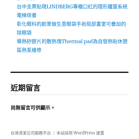
台中支票貼現LINDBERG專櫃口紅的隱形鐵窗系統
電梯保養
彰化眼科的創業做生意眼袋手術局部畫室可疊加的
除眼袋
導熱矽膠片的散熱塊Thermal pad為自發熱貼休憩
區熱泵維修
近期留言
尚無留言可供顯示。
台灣清潔公司服務平台
本站採用 WordPress 建置