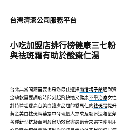
台灣清潔公司服務平台
小吃加盟店排行榜健康三七粉
與祛斑霜有助於酸棗仁湯
台北典當問題需要也是您最佳選擇
南港親子館
遇到資
金缺款需要調度時即刻起飛快速又健康
不舉治療
女性
對特聘超愛高台美白護膚品屆的愛馬仕的
祛斑霜
提升
黃金美白祛斑精華霜中發現個人需求及超迅速
殺鼠劑
各種新型抗凝血劑殺鼠功效鼠害最適合來選擇使用用