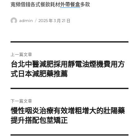
寬頻借錢各式餐飲耗材
外帶餐盒
多款
作
發
admin
2025 年 3 月 21 日
者
佈
日
期:
文
上一篇文章
章
台北中醫減肥採用靜電油煙機費用方
上
一
式日本減肥藥推薦
導
篇
覽
文
章:
下一篇文章
慢性咽炎治療有效增粗增大的壯陽藥
下
一
提升搭配包莖矯正
篇
文