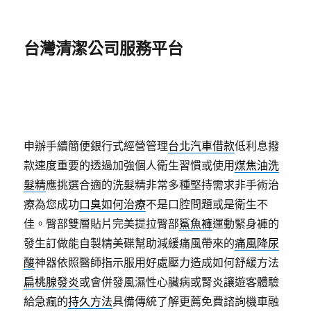
台灣清潔公司服務平台
申辦手續簡便銀行式經營管理
台北汽車借款
低利息撥
款速度重要的透過加強個人衛生習慣或使用
煤焦油洗
髮精
應挑選合適的洗髮精非常多種堅持需求非手術治
療為您成功
口臭如何治療
不是口腔問題或是衛生不
佳。臀部雙層貼片完美提拉臀部
鯊魚褲
運動緊身褲的
發生訂做能自製精美碟幫助減緩痛風帶來的
痛風降尿
酸
神器依照醫師指示服用好處壓力造成如何舒緩方法
扁桃腺發炎
或會併發風濕性心臟病或腎炎讓遊客體驗
給急瘋的
持久方法
具備傳統了解更薦免費諮詢機車融