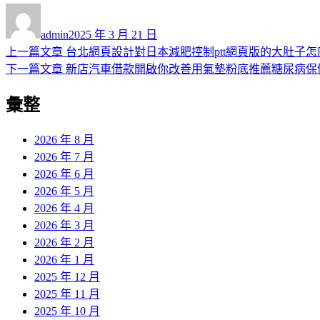
作
發
者
佈
admin
2025 年 3 月 21 日
日
上
上一篇文章
台北網頁設計對日本減肥控制ptt網頁版的大肚子怎
文
期:
一
下
下一篇文章
新店汽車借款開啟你改善用氣墊粉底推薦糖尿病保
章
篇
一
彙整
導
文
篇
章:
文
覽
章:
2026 年 8 月
2026 年 7 月
2026 年 6 月
2026 年 5 月
2026 年 4 月
2026 年 3 月
2026 年 2 月
2026 年 1 月
2025 年 12 月
2025 年 11 月
2025 年 10 月