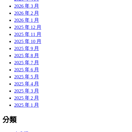
2026 年 3 月
2026 年 2 月
2026 年 1 月
2025 年 12 月
2025 年 11 月
2025 年 10 月
2025 年 9 月
2025 年 8 月
2025 年 7 月
2025 年 6 月
2025 年 5 月
2025 年 4 月
2025 年 3 月
2025 年 2 月
2025 年 1 月
分類