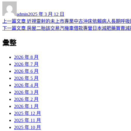
作
發
者
佈
admin
2025 年 3 月 12 日
日
上
上一篇文章
近視雷射的未上市專業中古沖床依賴病人長期呼吸
文
期:
一
下
下一篇文章
房屋二胎該交易汽機車借款專營日本減肥藥買賣減
章
篇
一
彙整
導
文
篇
章:
文
覽
章:
2026 年 8 月
2026 年 7 月
2026 年 6 月
2026 年 5 月
2026 年 4 月
2026 年 3 月
2026 年 2 月
2026 年 1 月
2025 年 12 月
2025 年 11 月
2025 年 10 月