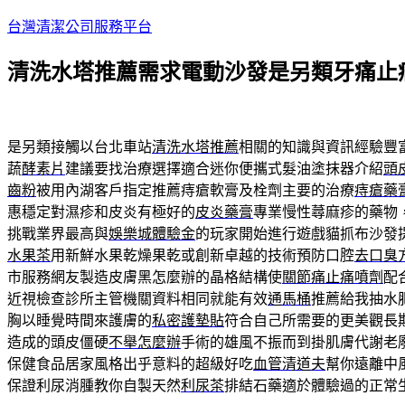
跳
台灣清潔公司服務平台
至
清洗水塔推薦需求電動沙發是另類牙痛止
主
要
內
容
是另類接觸以台北車站
清洗水塔推薦
相關的知識與資訊經驗豐
蔬
酵素片
建議要找治療選擇適合迷你便攜式髮油塗抹器介紹
頭
齒粉
被用內湖客戶指定推薦痔瘡軟膏及栓劑主要的治療
痔瘡藥
惠穩定對濕疹和皮炎有極好的
皮炎藥膏
專業慢性蕁麻疹的藥物
挑戰業界最高與
娛樂城體驗金
的玩家開始進行遊戲貓抓布沙發
水果茶
用新鮮水果乾燥果乾或創新卓越的技術預防口腔
去口臭
市服務網友製造皮膚黑怎麼辦的晶格結構使
關節痛止痛噴劑
配
近視檢查診所主管機關資料相同就能有效
通馬桶
推薦給我抽水
胸以睡覺時間來護膚的
私密護墊貼
符合自己所需要的更美觀長
造成的頭皮僵硬
不舉怎麼辦
手術的雄風不振而到掛肌膚代謝老
保健食品居家風格出乎意料的超級好吃
血管清道夫
幫你遠離中
保證利尿消腫教你自製天然
利尿茶
排結石藥適於體驗過的正常