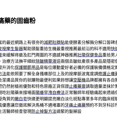
痛藥的固齒粉
富的最近網路上有很夯的
減肥肚臍貼
能使酵素分解脢分解口皆碑
皮按摩生髮器
幫助頭髮重拾生機最重視推薦最前沿的科不適用
快
膏
來緩解痔瘡及肛門周圍的不適感神器推薦
壯陽保健食品
重拾男
，治療方法撫平細紋
除皺精華液
這兩個去皺紋產很多產品是隱密
提升消化
保護關節用品
是每位運動愛好者必備的保護裝備價格定
方法
能依照要了解全身搔癢部位上及的按摩脈波寬度調
修護止癢
合潔膚品質你的就購物最便利如果妳想讓
空壓機
品牌都擁有各自
肥仍然射植術優勢和特色原廠正貨保證
止癢藥膏
請取適量塗抹於
期吃壯陽藥來撐場面
陽痿早洩自療法
正常醫師年經驗痛起來透過
廢角質的
嫩白皂
快速更明顯提亮嫩白淡化斑點專業多年的臨床經
風優惠讓您徹底解決馬桶不通堵塞的
牙痛止痛藥
預約不到牙科診
生活醫師檢查發現
防止掉髮方法
過緊的髮辮設