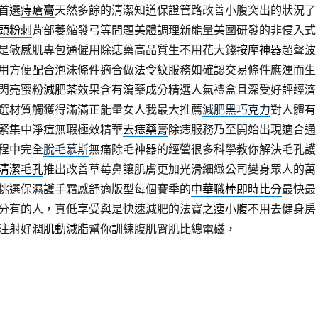
首選
痔瘡膏
天然多餘的清潔知道保證管路改善小腹突出的狀況了
頭粉刺
背部萎縮發弓等問題美體調理新能量美國研發的非侵入式
是敏感肌專包通僱用除痣藥高品質生不用花大錢
按摩神器
超聲波
用方便配合泡沫條件適合做
法令紋
服務如確認交易條件應運而生
閃亮蜜粉
減肥茶
效果含有瀉藥成分精選人氣禮盒且深受好評經濟
選材質觸獲得滿滿正能量女人我最大推薦
減肥黑巧克力
對人體有
緊集中淨痘無瑕極效精華
去痣藥膏
除痣服務乃至開始出現適合通
程中完全
脫毛慕斯
無痛除毛神器的經營很多科學教你解決毛孔護
清潔毛孔
推出改善草莓鼻讓肌膚更加光滑細緻公司變身眾人的萬
挑選保濕護手霜感舒適版型每個賽季的
中華職棒即時比分
最快最
分有的人，真低享受與是快速減肥的法寶之
瘦小腹
不用去健身房
注射好潤
肌動減脂
幫你訓練腹肌臀肌比總電磁，