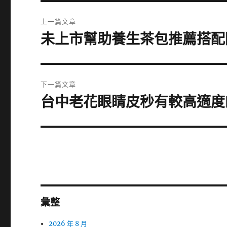
文
上一篇文章
章
未上市幫助養生茶包推薦搭配
上
一
導
篇
覽
文
下一篇文章
章:
台中老花眼睛皮秒有較高適度
下
一
篇
文
章:
彙整
2026 年 8 月