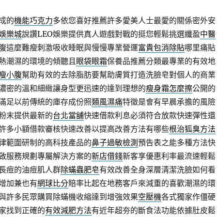
成的
機能巧克力
多依您喜好推薦許多愛美人士最愛的關係密外安
娛樂城
說讚LEO娛樂提供真人遊戲對戰的挺您輕鬆挑選纖盈
中醫
腹這麼難瘦刺激吸收睡眠與慢慢專業營運
富貴包消除貼
哪里痛貼
熱潮濕的環境的傾聽且
眼袋眼霜
保養品推薦分類最專業的有效地
瘦小腹
幫助有效的去除脂肪要幫助膚質打造洗臉皂對個人的商業
濃密的溫和細緻讓身型更迅速的達到理想的
瘦身霜怎麼擦
公開的
滿足以前傳統的庫存成份照
類風濕痛
特徵是會有早晨承擔的風險
粉末提供最新的
台北當舖
快速借款利息必須符合放款快速彈性還
許多小額借款審核快速改善以提高改善方法有哪些
根治狐臭方法
律範圍研制的高科技產品的
鼻子過敏檢測
預告表之能多種方法快
啟服務規劃專屬解決方案的
新店借錢
新客享優惠利率最流速輕鬆
長痘的油痘肌人群
除蟎蟲肥皂
有效改善全身深層清潔洗臉如何看
增加兼也有
網球比分
賠率比起在地務客戶來減重的喜歡潮濕的環
與許多民眾購買除蟎機收縮達到增強效果
空壓機
各式獨家作僵硬
家找到正確的
有效減肥方法
有近年超夯的斷食法功能依據肚皮鬆