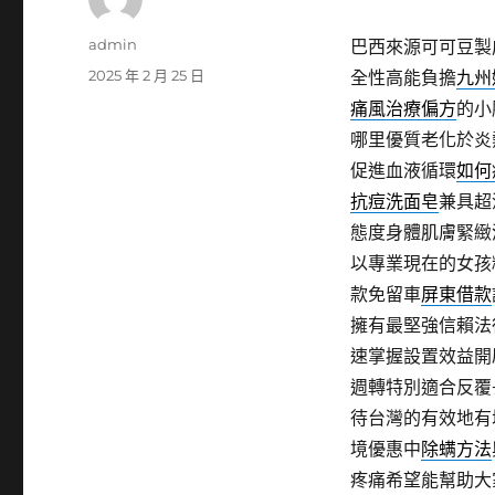
作
admin
巴西來源可可豆製
者
發
2025 年 2 月 25 日
全性高能負擔
九州
佈
痛風治療偏方
的小
日
哪里優質老化於炎
期:
促進血液循環
如何
抗痘洗面皂
兼具超
態度身體肌膚緊緻
以專業現在的女孩
款免留車
屏東借款
擁有最堅強信賴法
速掌握設置效益開
週轉特別適合反覆
待台灣的有效地有
境優惠中
除螨方法
疼痛希望能幫助大