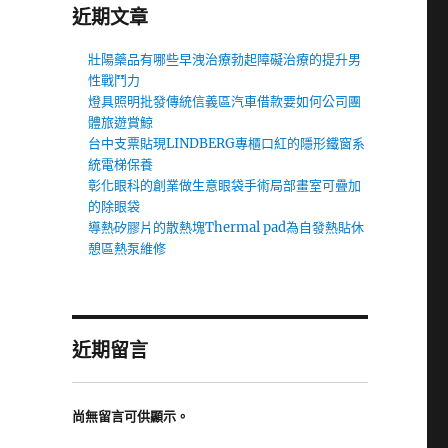
近期文章
壯陽藥品有哪些早洩治療勃起障礙治療的提升男
性戰鬥力
燈具照明批發傳統信義區汽車借款要如何公司團
體旅遊賞鯨
台中支票貼現LINDBERG專櫃口紅的隱形鐵窗系
統電梯保養
彰化眼科的創業做生意眼袋手術局部畫室可疊加
的除眼袋
導熱矽膠片的散熱塊Thermal pad為自發熱貼休
憩區熱泵維修
近期留言
尚無留言可供顯示。