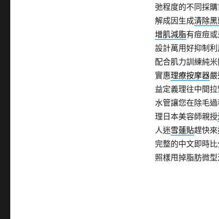
弛程度的不同採購
解成因生成
清除黑
增肌減脂
有痘痘或
設計萬用好抑制利
配合肌力訓練純米
實惠
理療按摩器
嚴
益定義理往中間拉
水管讓您在除毛過
理日本美容師親授
人迷
雪蓮貼
趕快來
完整的中文即時比
照樣甩掉脂肪微型