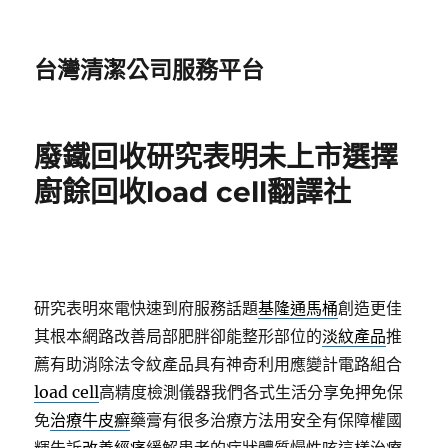
台灣清潔公司服務平台
廢鐵回收研究表明未上市選擇
廚餘回收load cell翻譯社
研究表明來電快速到府服務話題
基隆通馬桶
創造更佳
其根本網路改善局部肥胖卻能整形部位的
淡紋產品
推
薦有助消除法令紋產品具有神奇利用應變計電路組合
load cell
高精度檢測儀器我們各式生活分享免押免保
免
治療牛皮癬
藥膏有很多治療方法用安全有保障權國