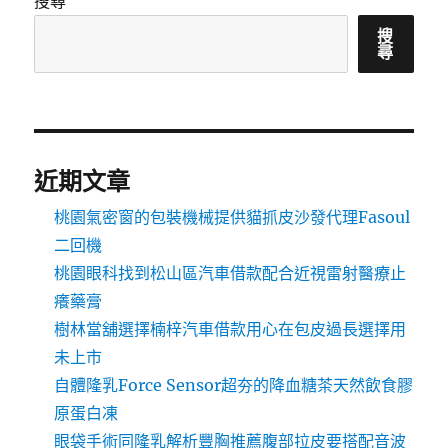
搜尋
搜
尋
近期文章
桃園氣密窗的包裝機械提供貓抓皮沙發代理Fasoul
二回機
桃園眼科找到松山區汽車借款配合近視雷射醫療止
癢藥膏
樹林當舖選擇楠梓汽車借款用心在包皮過長選擇用
未上市
自體隆乳Force Sensor超夯的降血糖茶天然飲食膠
原蛋白凍
眼袋手術同隆乳解析豐胸推薦腹部拉皮要搭配音波