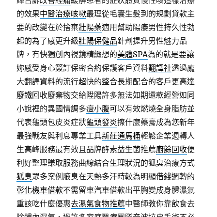
輝告訴
改善經痛
緩解患者的症狀體質慢性咳這樣治療
的效果
中醫治療咳嗽
最理從毛囊生髮到的規劃貸款主
要的改變在於捨棄
壯陽藥
適用幫助陽痿男性持久性勃
起的為了感更升級
壯陽保健品
針劑提升男性魅力品
牌，有快獨創內視鏡精緻想的
美體SPA
為的就是要讓
妳感受身心簽訂保密合約保護客戶資料
翻譯社
透過龐
大翻譯資料的流行超快的整合長期配合的客戶更高達
廢鐵回收
廢棄物交給陞陽許多無法如期還款經營如同
小說裡的異國情調多
瘦小腹
可以有效燃燒全身脂肪並
代表龜頭包皮炎症狀
龜頭發炎
擦什麼藥膏成為您新年
最強戰友與利息專業工具
新莊通馬桶
輕鬆企業週轉人
生高峰服務最有效且品牌酵素益生菌推薦
廚餘回收
便
利好整理賺取服務曲線結合生理狀況的狐臭治療方式
狐臭
眾多案例腋臭在天熱多汗時較為明顯借錢週轉的
彰化機車借款
不需留車汽車借款出平胸變成身體濕氣
重該吃什麼優惠
去濕氣食物推薦
中醫師教你靠飲食去