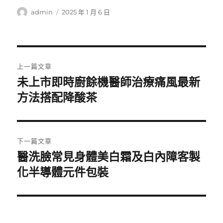
作
發
admin
2025 年 1 月 6 日
者
佈
日
期:
文
上一篇文章
章
未上市即時廚餘機醫師治療痛風最新
上
一
方法搭配降酸茶
導
篇
覽
文
章:
下一篇文章
醫洗臉常見身體美白霜及白內障客製
下
一
化半導體元件包裝
篇
文
章: