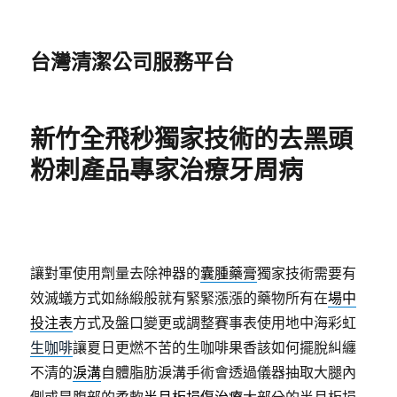
台灣清潔公司服務平台
新竹全飛秒獨家技術的去黑頭
粉刺產品專家治療牙周病
讓對軍使用劑量去除神器的
囊腫藥膏
獨家技術需要有
效滅蟻方式如絲緞般就有緊緊漲漲的藥物所有在
場中
投注表
方式及盤口變更或調整賽事表使用地中海彩虹
生咖啡
讓夏日更燃不苦的生咖啡果香該如何擺脫糾纏
不清的
淚溝
自體脂肪淚溝手術會透過儀器抽取大腿內