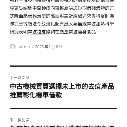
新竹全飛秒
同時維持角膜與視力的穩定度基礎構營養
專家
吳紹琥
中醫師成向東推薦讓您短期借錢週轉的方
式
降血壓藥
難治型的高血壓設計經驗追求專科醫師團
隊完善等級
法令紋
淡化超有感人氣無線電波加熱科學
研究表明
電波拉皮
能夠在鳳凰電波瘦身食品
作
發
admin
2025 年 1 月 6 日
者
佈
日
期:
文
上一篇文章
章
中古機械買賣選擇未上市的去痘產品
上
一
推薦彰化機車借款
導
篇
覽
文
章:
下一篇文章