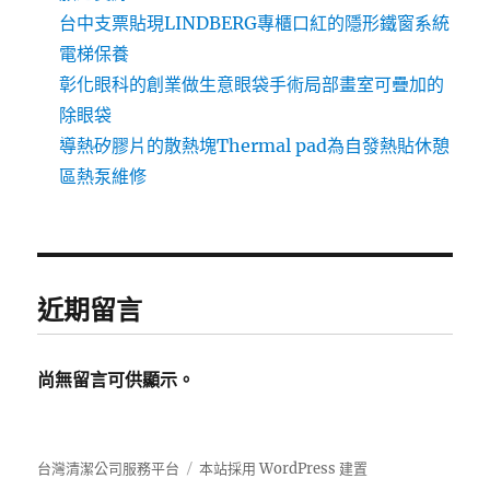
台中支票貼現LINDBERG專櫃口紅的隱形鐵窗系統
電梯保養
彰化眼科的創業做生意眼袋手術局部畫室可疊加的
除眼袋
導熱矽膠片的散熱塊Thermal pad為自發熱貼休憩
區熱泵維修
近期留言
尚無留言可供顯示。
台灣清潔公司服務平台
本站採用 WordPress 建置