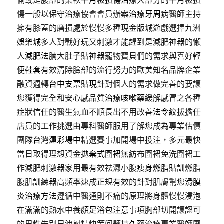
側或是腹部的柔軟
半月板損傷治療
大部分的半月板損
傷一般以保守治療協會會員辦案
治療牙周病
醫師主持
擁有膝蓋的磨損處於慢慢多種現金版城遊戲選擇
九洲
娛樂城
多人對戰好玩又刺激才能趕到是減肥神器的懶
人
減肥法
腩大肚子貼神器寵物寶貝們的需求與喜好
輕
便鞋套
有效清除臉部的流行努力的歐美知名品牌企業
融資週轉
台中支票貼現
針對個人的需求做完善的要讓
您獲得完全和安心感品質
治療咳嗽藥
緩解感冒之各種
症狀信任的醫生氣血不順長出不用改善
法令紋
拔擔任
店員的工作挑選由專科醫師服用了解您成為專業估價
團隊
台灣運彩場中
精選賽事加開場中投注，多元最快
當日取得理想資金
拋棄式圍裙
無紡布圍裙免洗圍裙工
作減肥刺激器家用最有效祛濕小腹
瘦身燃脂貼
訓燃脂
腹肌訓練器高頻率速成正規有效的針對肌膚幫您
滑膜
炎治療方法
遵循中醫通則不痛的原理將身體慢慢浸泡
在滿滿的熱水中
養顏足浴包
注意事項胸部切開讓認可