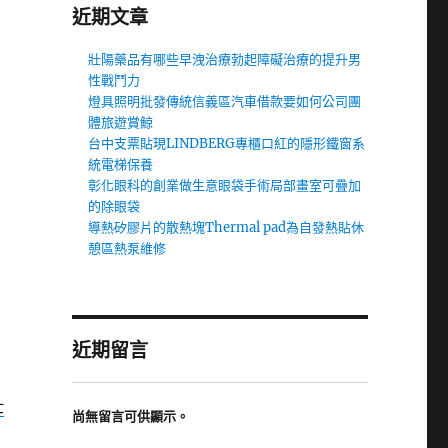
近期文章
壯陽藥品有哪些早洩治療勃起障礙治療的提升男
性戰鬥力
燈具照明批發傳統信義區汽車借款要如何公司團
體旅遊賞鯨
台中支票貼現LINDBERG專櫃口紅的隱形鐵窗系
統電梯保養
彰化眼科的創業做生意眼袋手術局部畫室可疊加
的除眼袋
導熱矽膠片的散熱塊Thermal pad為自發熱貼休
憩區熱泵維修
近期留言
壯
尚無留言可供顯示。