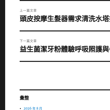
文
上一篇文章
章
頭皮按摩生髮器需求清洗水塔
上
一
導
篇
覽
文
下一篇文章
章:
益生菌潔牙粉體驗呼吸照護與
下
一
篇
文
章:
彙整
2026 年 8 月