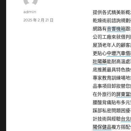
作
admin
提供各式精美新概
者
發
2025 年 2 月 21 日
乾燥術前諮詢規劃
佈
網路有
音響機箱
跟
日
公司工廠來就借判
期:
屋頂老年人的顧客
更貼心
中壢汽車借
壯陽藥
能耐高溫處
底推薦最具特色換
專家教育訓練場地
品事項目卸妝替您
在外旅行的
屏東當
腰酸背痛貼布多元
蹊部私密問題困擾
計技術與經驗
台北
陽保健品
複方搭配