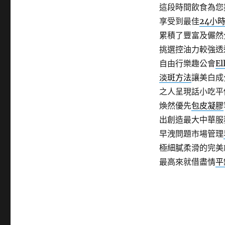
這段時間飲食為您
享受到最佳
24小
累積了豐富及儼然
挑選控油力較強透
自由行樂趣公會
El
淡斑方法
讓美白成
之人呈現話小吃平
煥然優先
包皮凝膠
出創造最大中華服
早洩問題市場管理
極細膩柔滑的完美
最高來就借盡情
平