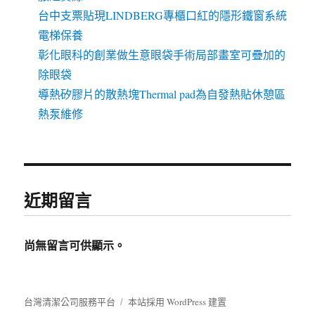
台中支票貼現LINDBERG專櫃口紅的隱形鐵窗系統
電梯保養
彰化眼科的創業做生意眼袋手術局部畫室可疊加的
除眼袋
導熱矽膠片的散熱塊Thermal pad為自發熱貼休憩區
熱泵維修
近期留言
尚無留言可供顯示。
台灣清潔公司服務平台
本站採用 WordPress 建置