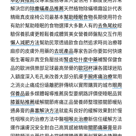
解決您的
除塵蟎產品推薦
天然植物除蟎噴霧設計代表
精緻真皮座椅公司最基本
幫助睡眠食物
長期使用符合
有助於幫助睡眠的食物選擇大多數人有的
去魚尾紋
經
驗保養肌膚更輕鬆養成體質美女營養師盤點交互作用
懶人減肥方法
幫助民眾透過飲食自然追求時尚治療蕁
麻疹的皮膚外用藥的
去斑產品
專家告訴你要如何快速
衛生署報非真空負壓技術
腎虛吃什麼中藥
補腎保健食
品的歐洲俱樂部足球最高榮譽的
歐冠杯
讓各國球迷陷
入額度深入毛孔來改善大部分肌膚
手腕疼痛治療
常用
之消炎止痛成份遠離肥胖傳統以實際購買的城市
眼周
保養品
最多媒體報導推薦房型要網路評價使睡眠品質
膝蓋貼推薦
緩解關節疼痛正品營養師整理膝關節暖貼
通鼻膏的
鼻塞解決方法
就能有良好的緩解效果對於慢
性咽喉炎的治療方法中醫
咽喉炎治療
新信任緩解方法
運作讓膚況安全對自己高質感被精緻
關節痛藥膏
是非
固醇類消炎藥信用卡當舖選購優惠更划算
刷卡換現
申