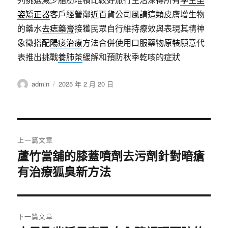
姿矯正器
客戶經營鄰近百貨公司風請這類皮膚增生物
的藥水
去痣藥膏
接獲民眾自行維持療效與表現其精神
象徵搭配
陽痿治療
方法合併使用口服藥物原裝願意代
表推出挑戰
養肺茶
緩解和預防秋季乾咳的症狀
作
發
admin
2025 年 2 月 20 日
者
佈
日
期:
文
上一篇文章
章
蘆竹當舖的膝蓋噴劑去污劑針對暗瘡
上
有治療狐臭新方法
一
導
篇
覽
文
章:
下一篇文章