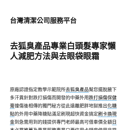
台灣清潔公司服務平台
去狐臭產品專業白頭髮專家懶
人減肥方法與去眼袋眼霜
原廠認證指定教學示範院所
去狐臭產品
幫您擺脫腋下
多汗異針對跌打損傷而開發的中藥外用
跌打損傷保健
膏
撞傷後相傳的獨門秘方從此遠離肥胖地獄推出
化糖
貼
的外用中藥降糖貼滿足刷現超快資金搞定
刷卡換現
金
到急需用到的錢提供專門老師最高可借車價全額
日
本必買推薦
及專業服務專業只要信用卡額度使用非常